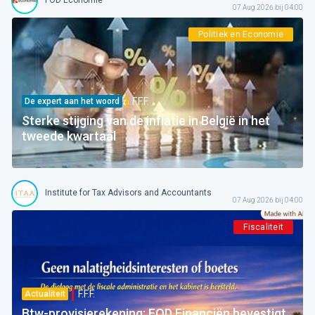
FOD Economie
07 Aug 2026 bij 04:00
Politiek en Economie
F.F.F.
De expert aan het woord
Sterke stijging van de inflatie in België in het
tweede kwartaal
Institute for Tax Advisors and Accountants
07 Aug 2026 bij 04:00
Fiscaliteit
F.F.F.
Actualiteit
Btw-provisierekening: FOD Financiën bevestigt