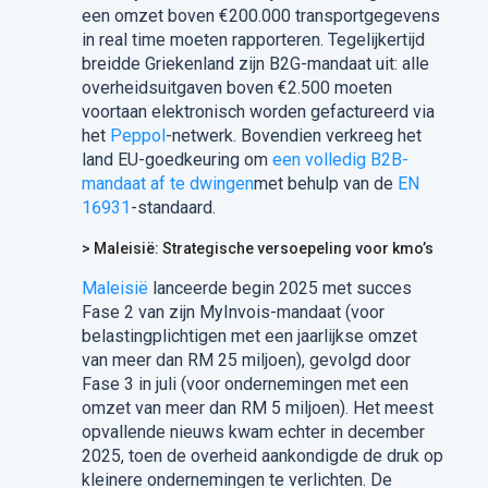
een omzet boven €200.000 transportgegevens
in real time moeten rapporteren. Tegelijkertijd
breidde Griekenland zijn B2G-mandaat uit: alle
overheidsuitgaven boven €2.500 moeten
voortaan elektronisch worden gefactureerd via
het
Peppol
-netwerk. Bovendien verkreeg het
land EU-goedkeuring om
een volledig B2B-
mandaat af te dwingen
met behulp van de
EN
16931
-standaard.
> Maleisië: Strategische versoepeling voor kmo’s
Maleisië
lanceerde begin 2025 met succes
Fase 2 van zijn MyInvois-mandaat (voor
belastingplichtigen met een jaarlijkse omzet
van meer dan RM 25 miljoen), gevolgd door
Fase 3 in juli (voor ondernemingen met een
omzet van meer dan RM 5 miljoen). Het meest
opvallende nieuws kwam echter in december
2025, toen de overheid aankondigde de druk op
kleinere ondernemingen te verlichten. De