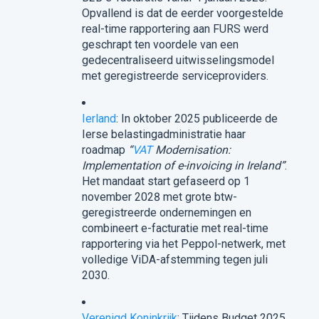
Opvallend is dat de eerder voorgestelde
real-time rapportering aan FURS werd
geschrapt ten voordele van een
gedecentraliseerd uitwisselingsmodel
met geregistreerde serviceproviders.
Ierland
: In oktober 2025 publiceerde de
Ierse belastingadministratie haar
roadmap
“
VAT
Modernisation:
Implementation of e-invoicing in Ireland”
.
Het mandaat start gefaseerd op 1
november 2028 met grote btw-
geregistreerde ondernemingen en
combineert e-facturatie met real-time
rapportering via het Peppol-netwerk, met
volledige ViDA-afstemming tegen juli
2030.
Verenigd Koninkrijk
: Tijdens Budget 2025