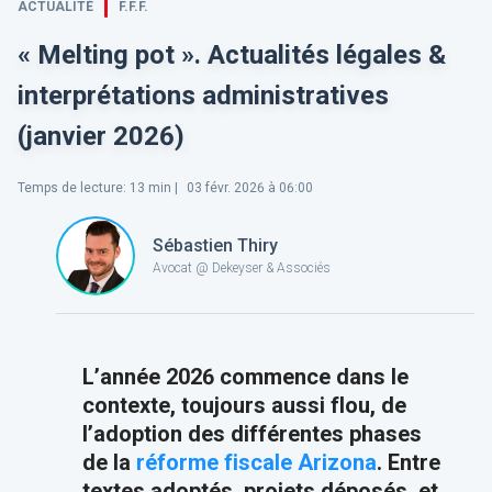
ACTUALITÉ
F.F.F.
« Melting pot ». Actualités légales &
interprétations administratives
(janvier 2026)
Temps de lecture
:
13
min |
03 févr. 2026 à 06:00
Sébastien Thiry
Avocat @ Dekeyser & Associés
L’année 2026 commence dans le
contexte, toujours aussi flou, de
l’adoption des différentes phases
de la
réforme fiscale
Arizona
. Entre
textes adoptés, projets déposés, et