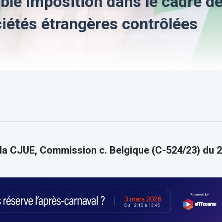
uble imposition dans le cadre d
ciétés étrangères contrôlées
 la CJUE, Commission c. Belgique (C-524/23) du 