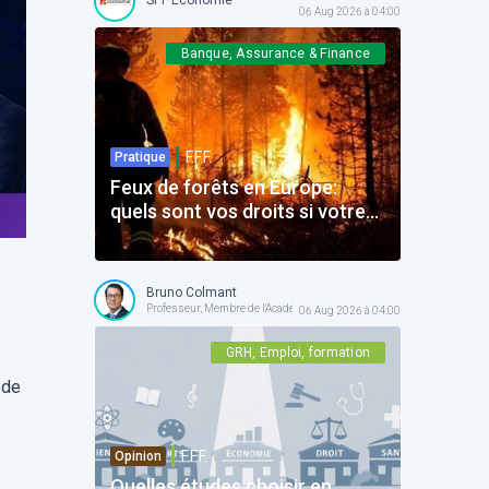
06 Aug 2026 à 04:00
Banque, Assurance & Finance
F.F.F.
Pratique
Feux de forêts en Europe:
quels sont vos droits si votre
voyage est impacté ?
Bruno Colmant
Professeur, Membre de l'Académie Royale
06 Aug 2026 à 04:00
GRH, Emploi, formation
 de
F.F.F.
Opinion
Quelles études choisir en