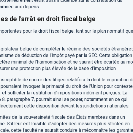
ostérieurement étant sans incidence sur la constatation du
damnée aux dépens.
 de l’arrêt en droit fiscal belge
portantes pour le droit fiscal belge, tant sur le plan normatif qu
u législateur belge de compléter le régime des sociétés étrangère
anisme de déduction de l’impôt payé par la SEC. Cette obligation
re minimal de l’harmonisation et ne saurait être écartée au mo
ssurer une protection plus élevée de la base d’imposition.
susceptible de nourrir des litiges relatifs à la double imposition 
ourraient invoquer la primauté du droit de l’Union pour conteste
t solliciter la restitution d’impositions indûment perçues. La
cle 8, paragraphe 7, pourrait ainsi se poser, notamment en ce qui
irectement cette disposition devant les juridictions nationales.
s limites de la souveraineté fiscale des États membres dans un
. S’il leur est loisible d’adopter des mesures plus strictes en
scale, cette faculté ne saurait conduire à méconnaître les garanti