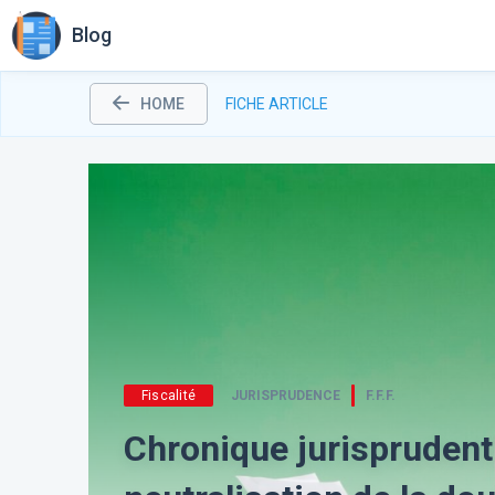
Blog
HOME
FICHE ARTICLE
Fiscalité
JURISPRUDENCE
F.F.F.
Chronique jurisprudenti