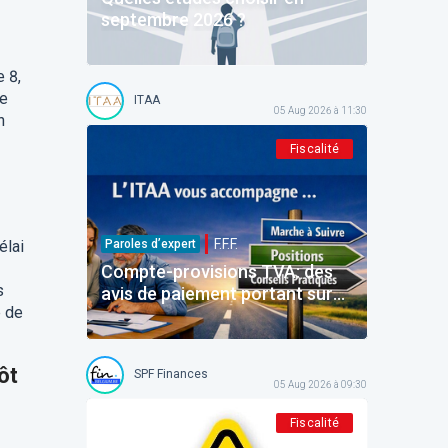
septembre 2026 ?
e 8,
de
ITAA
05 Aug 2026 à 11:30
n
Fiscalité
F.F.F.
élai
Paroles d’expert
Compte-provisions TVA: des
s
avis de paiement portant sur
e de
des montants déjà payés
ôt
SPF Finances
05 Aug 2026 à 09:30
Fiscalité