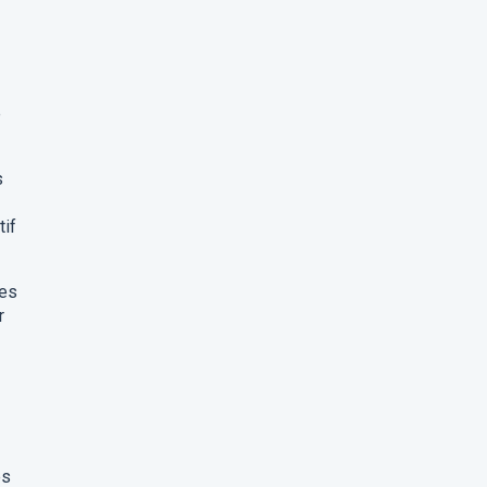
e
s
tif
des
r
es