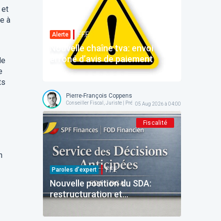
 et
le à
F.F.F.
Alerte
Nouvelle chaîne tva: envoi
erroné d’avis de paiement
de
e
ts
Pierre-François Coppens
Conseiller Fiscal, Juriste | Président @ AFPC
05 Aug 2026 à 04:00
Fiscalité
n
F.F.F.
Paroles d’expert
Nouvelle position du SDA:
restructuration et
reinvestissement