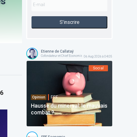
es
S'inscrire
Etienne de Callataÿ
Cofondateur et Chief Economist @ Orcadia Asset Management
06 Aug 2026 à 04:05
Social
26
F.F.F.
Opinion
Hausse du minerval: le mauvais
combat ?
SPF Economie