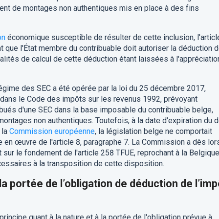
nent de montages non authentiques mis en place à des fins
on
économique susceptible de résulter de cette inclusion, l'articl
 que l'État membre du contribuable doit autoriser la déduction 
alités de calcul de cette déduction étant laissées à l'appréciatio
 régime des SEC a été opérée par la loi du 25 décembre 2017,
/2 dans le Code des impôts sur les revenus 1992, prévoyant
ribués d'une SEC dans la base imposable du contribuable belge,
montages non authentiques. Toutefois, à la date d'expiration du d
 la
Commission européenne
, la législation belge ne comportait
e en œuvre de l'article 8, paragraphe 7. La Commission a dès lor
 sur le fondement de l'article 258 TFUE, reprochant à la Belgiqu
ssaires à la transposition de cette disposition.
 la portée de l’obligation de déduction de l’imp
principe quant à la nature et à la portée de l'obligation prévue à