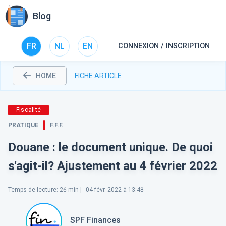
Blog
FR
NL
EN
CONNEXION / INSCRIPTION
HOME
FICHE ARTICLE
Fiscalité
PRATIQUE
F.F.F.
Douane : le document unique. De quoi
s'agit-il? Ajustement au 4 février 2022
Temps de lecture
:
26
min |
04 févr. 2022 à 13:48
SPF Finances