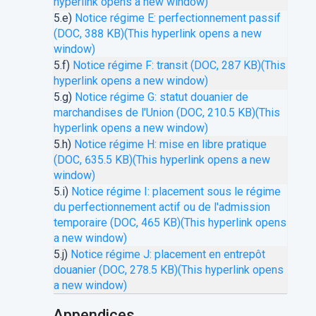
hyperlink opens a new window)
5.e)
Notice régime E: perfectionnement passif
(DOC, 388 KB)
(This hyperlink opens a new
window)
5.f)
Notice régime F: transit (DOC, 287 KB)
(This
hyperlink opens a new window)
5.g)
Notice régime G: statut douanier de
marchandises de l'Union (DOC, 210.5 KB)
(This
hyperlink opens a new window)
5.h)
Notice régime H: mise en libre pratique
(DOC, 635.5 KB)
(This hyperlink opens a new
window)
5.i)
Notice régime I: placement sous le régime
du perfectionnement actif ou de l'admission
temporaire (DOC, 465 KB)
(This hyperlink opens
a new window)
5.j)
Notice régime J: placement en entrepôt
douanier (DOC, 278.5 KB)
(This hyperlink opens
a new window)
Appendices