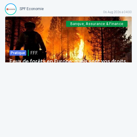
SPF Economie
06 Aug 2026 à 04:00
Banque, Assurance & Finance
F.F.F.
Pratique
Feux de forêts en Europe: quels sont vos droits
si votre voyage est impacté ?
Bruno Colmant
Professeur, Membre de l'Académie Royale
06 Aug 2026 à 04:00
GRH, Emploi, formation