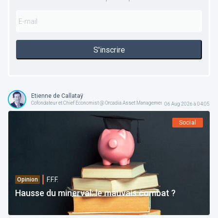
S'inscrire
Etienne de Callataÿ
Cofondateur et Chief Economist @ Orcadia Asset Management
06 Aug 2026 à 04:05
Social
F.F.F.
Opinion
Hausse du minerval: le mauvais combat ?