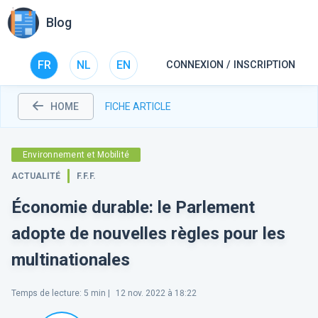
Blog
FR
NL
EN
CONNEXION / INSCRIPTION
HOME
FICHE ARTICLE
Environnement et Mobilité
ACTUALITÉ
F.F.F.
Économie durable: le Parlement
adopte de nouvelles règles pour les
multinationales
Temps de lecture
:
5
min |
12 nov. 2022 à 18:22