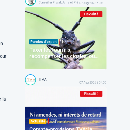
Conseiller Fiscal, Juriste | Président @ AFPC
07 Aug 2026 à 04:10
Fiscalité
t
F.F.F.
Paroles d’expert
on
Taxer les fourmis,
récompenser les cigales, ou
pour
comment la Belgique
décourage ceux qui épargnent
ITAA
07 Aug 2026 à 04:00
Fiscalité
 la
F.F.F.
Actualité
s
Compte-provisions TVA: le