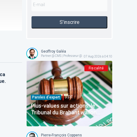
S'inscrire
Geoffroy Galéa
Partner @ CMS | Professeur @ ICHEC-ESSF
07 Aug 2026 à 04:10
Fiscalité
ica
ue.
F.F.F.
Paroles d’expert
Plus-values sur actions: le
Tribunal du Brabant wallon
précise la frontière entre
gestion normale et spéculation
Pierre-François Coppens