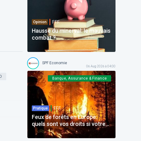
F.F.F.
Opinion
Hausse du minerval: le mauvais
combat ?
SPF Economie
06 Aug 2026 à 04:00
O
Banque, Assurance & Finance
F.F.F.
Pratique
Feux de forêts en Europe:
quels sont vos droits si votre
voyage est impacté ?