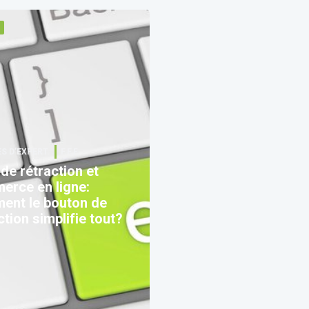
S D’EXPERT
F.F.F.
 de rétraction et
erce en ligne:
ent le bouton de
ction simplifie tout?