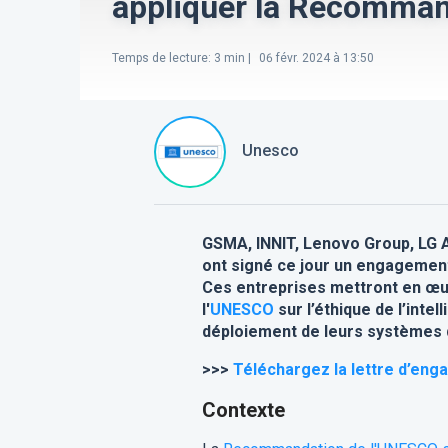
appliquer la Recomman
Temps de lecture
:
3
min |
06 févr. 2024 à 13:50
Unesco
GSMA, INNIT, Lenovo Group, LG A
ont signé ce jour un engagement i
Ces entreprises mettront en œuv
l'
UNESCO
sur l’éthique de l’intel
déploiement de leurs systèmes d
>>>
Téléchargez la lettre d’eng
Contexte