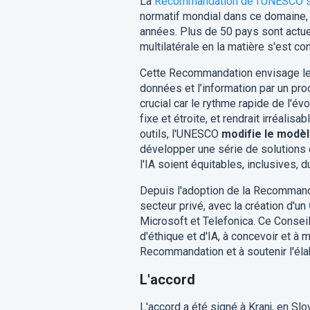
La
Recommandation de l'UNESCO sur l
normatif mondial dans ce domaine,
années. Plus de 50 pays sont actu
multilatérale en la matière s'est c
Cette Recommandation envisage le
données et l’information par un pr
crucial car le rythme rapide de l'é
fixe et étroite, et rendrait irréalis
outils, l'UNESCO
modifie le modèl
développer une série de solutions 
l'IA soient équitables, inclusives, 
Depuis l'adoption de la Recommanda
secteur privé, avec la création d'un
Microsoft et Telefonica. Ce Consei
d'éthique et d'IA, à concevoir et à
Recommandation et à soutenir l'éla
L'accord
L'accord a été signé à Kranj, en Sl