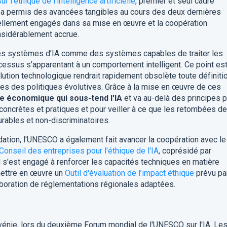
'éthique de l'intelligence artificielle
, premier et seul cadre
 a permis des avancées tangibles au cours des deux dernières
ellement engagés dans sa mise en œuvre et la coopération
onsidérablement accrue.
s systèmes d’IA comme des systèmes capables de traiter les
ocessus s’apparentant à un comportement intelligent.
Ce point es
volution technologique rendrait rapidement obsolète toute définiti
ables des politiques évolutives.
Grâce à la mise en œuvre de ces
e économique qui sous-tend l'IA
et va au-delà des principes 
concrètes et pratiques et pour veiller à ce que les retombées de
durables et non-discriminatoires.
tion, l'UNESCO a également fait avancer la coopération avec le
Conseil des entreprises pour l'éthique de l'IA
, coprésidé par
l s'est engagé à renforcer les capacités techniques en matière
 mettre en œuvre un
Outil d'évaluation de l’impact éthique
prévu par
boration de réglementations régionales adaptées.
ovénie, lors du deuxième Forum mondial de l'UNESCO sur l'IA. Le