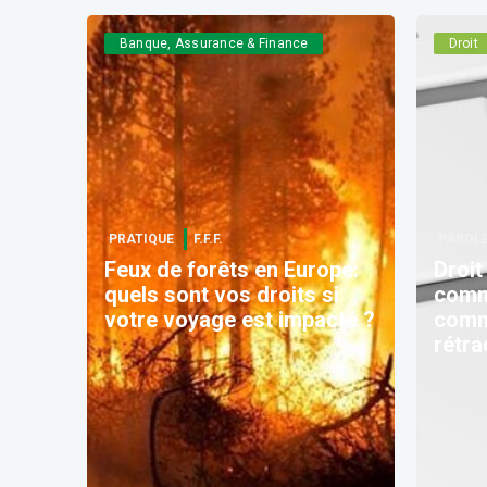
Banque, Assurance & Finance
Droit
PRATIQUE
F.F.F.
PAROLE
Feux de forêts en Europe:
Droit
quels sont vos droits si
comm
votre voyage est impacté ?
comm
rétra