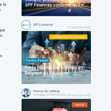
e la
SPF Finances confirme qu’il n’y
s
aura pas d’amendes
r
SPF Economie
07 Aug 2026 à 04:00
que
en
Politique et économie
on
F.F.F.
Paroles d’expert
Forte hausse de l’inflation en
Belgique au deuxième
trimestre
Etienne de Callataÿ
Cofondateur et Chief Economist @ Orcadia Asset Management
06 Aug 2026 à 04:05
Social