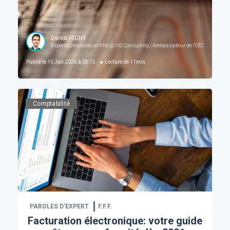
Denis HIGNY
Expert-comptable certifié @ HD Consulting | Ambassadeur de l'OECCBB
Publié le
15 Jan 2026 à 05:15
Lecture de
11
min
Comptabilité
PAROLES D’EXPERT
F.F.F.
Facturation électronique: votre guide