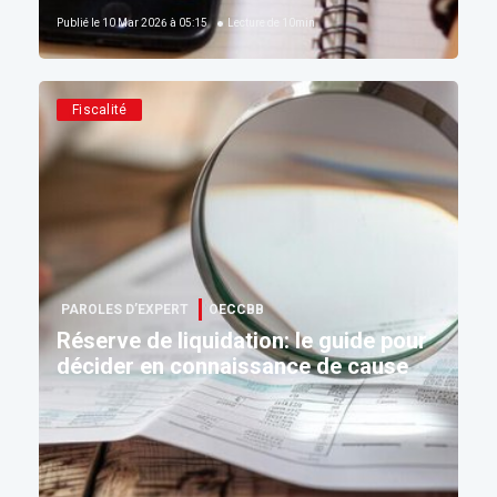
Publié le
10 Mar 2026 à 05:15
Lecture de
10
min
Fiscalité
PAROLES D’EXPERT
OECCBB
Réserve de liquidation: le guide pour
décider en connaissance de cause