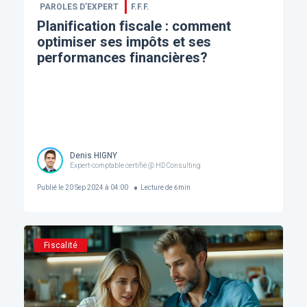
PAROLES D’EXPERT
F.F.F.
Planification fiscale : comment
optimiser ses impôts et ses
performances financières?
Denis HIGNY
Expert-comptable certifié @ HD Consulting
Publié le
20 Sep 2024 à 04:00
Lecture de
6
min
Fiscalité