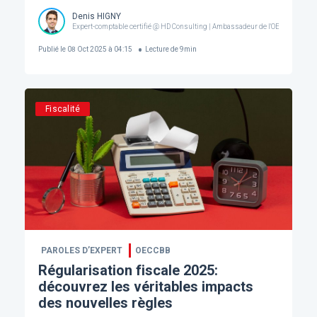
Denis HIGNY
Expert-comptable certifié @ HD Consulting | Ambassadeur de l'OECCBB
Publié le
08 Oct 2025 à 04:15
Lecture de
9
min
Fiscalité
PAROLES D’EXPERT
OECCBB
Régularisation fiscale 2025:
découvrez les véritables impacts
des nouvelles règles