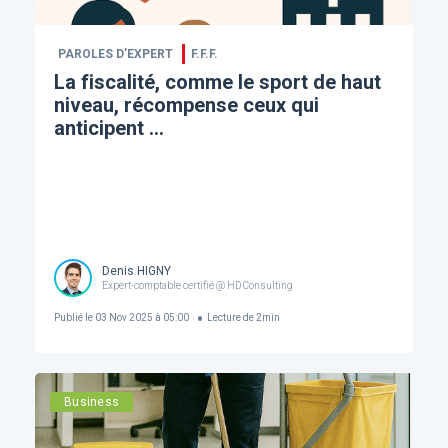
PAROLES D’EXPERT
F.F.F.
La fiscalité, comme le sport de haut
niveau, récompense ceux qui
anticipent ...
Denis HIGNY
Expert-comptable certifié @ HD Consulting
Publié le
03 Nov 2025 à 05:00
Lecture de
2
min
Business