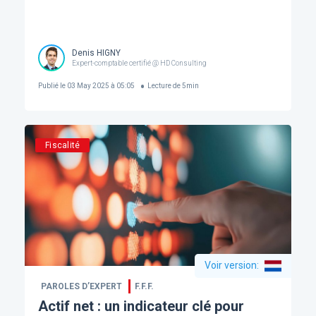
Denis HIGNY
Expert-comptable certifié @ HD Consulting
Publié le
03 May 2025 à 05:05
Lecture de
5
min
Fiscalité
Voir version
:
PAROLES D’EXPERT
F.F.F.
Actif net : un indicateur clé pour