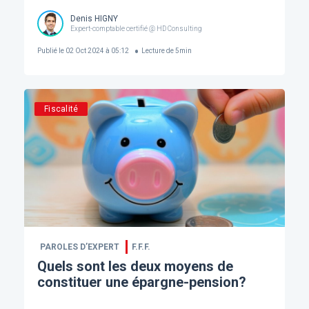
Denis HIGNY
Expert-comptable certifié @ HD Consulting
Publié le
02 Oct 2024 à 05:12
Lecture de
5
min
Fiscalité
PAROLES D’EXPERT
F.F.F.
Quels sont les deux moyens de
constituer une épargne-pension?