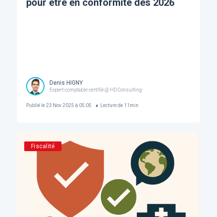
pour être en conformité dès 2026
Denis HIGNY
Expert-comptable certifié @ HD Consulting
Publié le
23 Nov 2025 à 05:05
Lecture de
11
min
Fiscalité