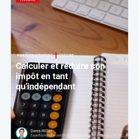
PAROLES D’EXPERT
OECCBB
Calculer et réduire son
impôt en tant
qu’indépendant
Denis HIGNY
Expert-comptable certifié @ HD Consulting | Ambassadeur de l'OECCBB