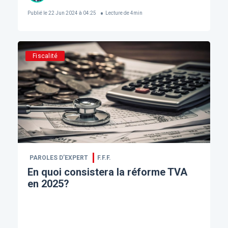
Publié le
22 Jun 2024 à 04:25
Lecture de
4
min
Fiscalité
PAROLES D’EXPERT
F.F.F.
En quoi consistera la réforme TVA
en 2025?