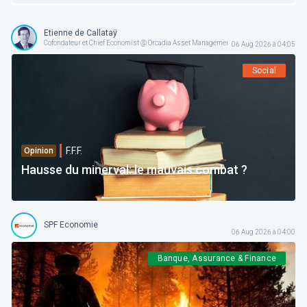
Etienne de Callataÿ
Cofondateur et Chief Economist @ Orcadia Asset Management
06 Aug 2026 à 04:05
Social
F.F.F.
Opinion
Hausse du minerval: le mauvais combat ?
SPF Economie
06 Aug 2026 à 04:00
Banque, Assurance & Finance