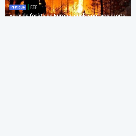
F.F.F.
Pratique
Feux de forêts en Europe: quels sont vos droits
si votre voyage est impacté ?
Bruno Colmant
Professeur, Membre de l'Académie Royale
06 Aug 2026 à 04:00
GRH, Emploi, formation
F.F.F.
Opinion
Quelles études choisir en septembre 2026 ?
ITAA
05 Aug 2026 à 11:30