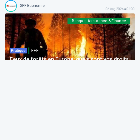
SPF Economie
06 Aug 2026 à 04:00
Banque, Assurance & Finance
F.F.F.
Pratique
Feux de forêts en Europe: quels sont vos droits
si votre voyage est impacté ?
Bruno Colmant
Professeur, Membre de l'Académie Royale
06 Aug 2026 à 04:00
GRH, Emploi, formation