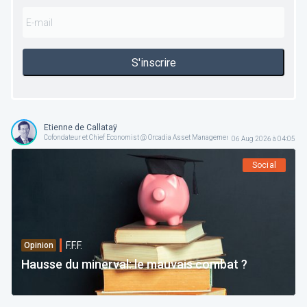
S'inscrire
Etienne de Callataÿ
Cofondateur et Chief Economist @ Orcadia Asset Management
06 Aug 2026 à 04:05
Social
F.F.F.
Opinion
Hausse du minerval: le mauvais combat ?