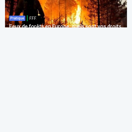
F.F.F.
Pratique
Feux de forêts en Europe: quels sont vos droits
si votre voyage est impacté ?
Bruno Colmant
Professeur, Membre de l'Académie Royale
06 Aug 2026 à 04:00
GRH, Emploi, formation
F.F.F.
Opinion
Quelles études choisir en septembre 2026 ?