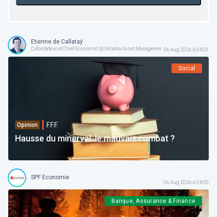
Etienne de Callataÿ
Cofondateur et Chief Economist @ Orcadia Asset Management
06 Aug 2026 à 04:05
Social
F.F.F.
Opinion
Hausse du minerval: le mauvais combat ?
SPF Economie
06 Aug 2026 à 04:00
Banque, Assurance & Finance