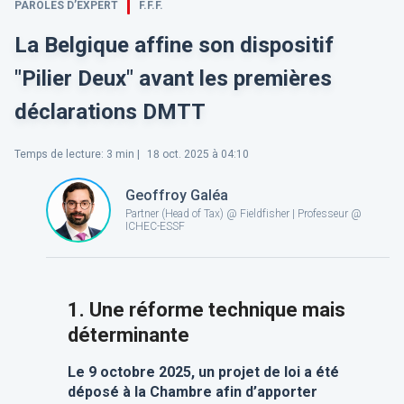
PAROLES D’EXPERT
F.F.F.
La Belgique affine son dispositif
"Pilier Deux" avant les premières
déclarations DMTT
Temps de lecture
:
3
min |
18 oct. 2025 à 04:10
Geoffroy Galéa
Partner (Head of Tax) @ Fieldfisher | Professeur @
ICHEC-ESSF
1.
Une réforme technique mais
déterminante
Le 9 octobre 2025, un projet de loi a été
déposé à la Chambre afin d’apporter