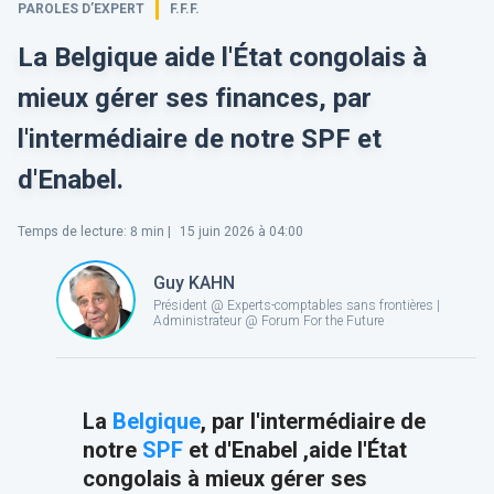
PAROLES D’EXPERT
F.F.F.
La Belgique aide l'État congolais à
mieux gérer ses finances, par
l'intermédiaire de notre SPF et
d'Enabel.
Temps de lecture
:
8
min |
15 juin 2026 à 04:00
Guy KAHN
Président @ Experts-comptables sans frontières |
Administrateur @ Forum For the Future
La
Belgique
, par l'intermédiaire de
notre
SPF
et d'Enabel ,aide l'État
congolais à mieux gérer ses