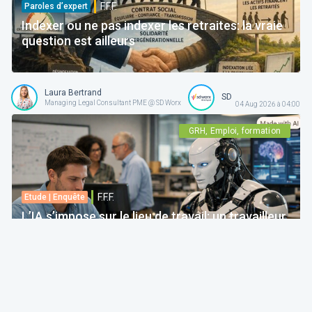
F.F.F.
Paroles d’expert
Indexer ou ne pas indexer les retraites: la vraie
question est ailleurs
Laura Bertrand
SD Worx
Managing Legal Consultant PME @ SD Worx
04 Aug 2026 à 04:00
GRH, Emploi, formation
F.F.F.
Etude | Enquête
L’IA s’impose sur le lieu de travail: un travailleur
sur quatre craint de voir certaines tâches
disparaître -Six travailleurs sur dix réclament
davantage de transparence
Autorité des services et marchés financiers
04 Aug 2026 à 04:00