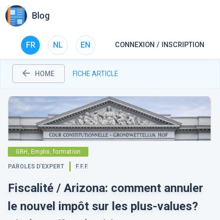
Blog
FR
NL
EN
CONNEXION / INSCRIPTION
HOME
FICHE ARTICLE
GRH, Emploi, formation
PAROLES D’EXPERT
F.F.F.
Fiscalité / Arizona: comment annuler
le nouvel impôt sur les plus-values?