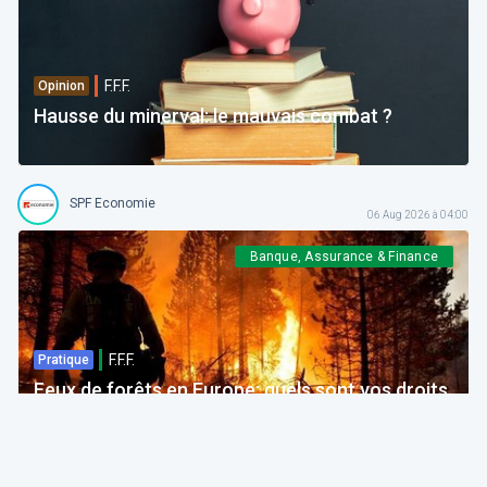
F.F.F.
Opinion
Hausse du minerval: le mauvais combat ?
SPF Economie
06 Aug 2026 à 04:00
Banque, Assurance & Finance
F.F.F.
Pratique
Feux de forêts en Europe: quels sont vos droits
si votre voyage est impacté ?