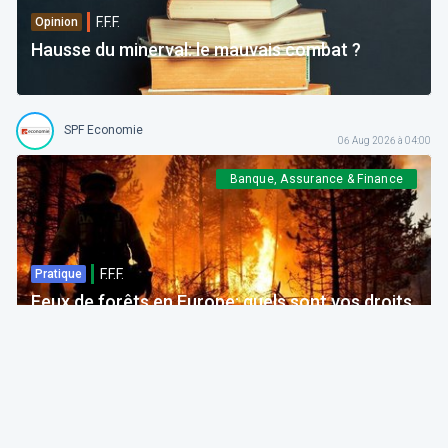
F.F.F.
Opinion
Hausse du minerval: le mauvais combat ?
SPF Economie
06 Aug 2026 à 04:00
Banque, Assurance & Finance
F.F.F.
Pratique
Feux de forêts en Europe: quels sont vos droits
si votre voyage est impacté ?
Bruno Colmant
Professeur, Membre de l'Académie Royale
06 Aug 2026 à 04:00