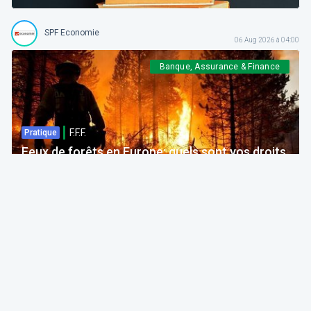
SPF Economie
06 Aug 2026 à 04:00
Banque, Assurance & Finance
F.F.F.
Pratique
Feux de forêts en Europe: quels sont vos droits
si votre voyage est impacté ?
Bruno Colmant
Professeur, Membre de l'Académie Royale
06 Aug 2026 à 04:00
GRH, Emploi, formation