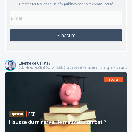
Recevez toutes les actualités publiées par notre communauté
S'inscrire
Etienne de Callataÿ
Cofondateur et Chief Economist @ Orcadia Asset Management
06 Aug 2026 à 04:05
Social
F.F.F.
Opinion
Hausse du minerval: le mauvais combat ?