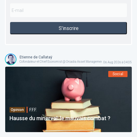
S'inscrire
Etienne de Callataÿ
Cofondateur et Chief Economist @ Orcadia Asset Management
06 Aug 2026 à 04:05
Social
F.F.F.
Opinion
Hausse du minerval: le mauvais combat ?