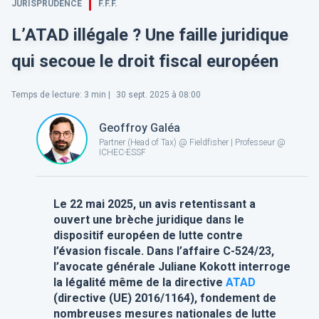
JURISPRUDENCE
F.F.F.
L’ATAD illégale ? Une faille juridique
qui secoue le droit fiscal européen
Temps de lecture
:
3
min |
30 sept. 2025 à 08:00
Geoffroy Galéa
Partner (Head of Tax) @ Fieldfisher | Professeur @
ICHEC-ESSF
Le 22 mai 2025, un avis retentissant a
ouvert une brèche juridique dans le
dispositif européen de lutte contre
l’évasion fiscale. Dans l’affaire C-524/23,
l’avocate générale Juliane Kokott interroge
la légalité même de la directive
ATAD
(directive (UE) 2016/1164), fondement de
nombreuses mesures nationales de lutte