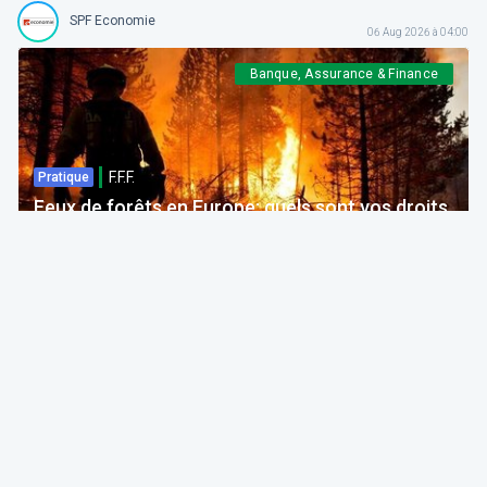
SPF Economie
06 Aug 2026 à 04:00
Banque, Assurance & Finance
F.F.F.
Pratique
Feux de forêts en Europe: quels sont vos droits
si votre voyage est impacté ?
Bruno Colmant
Professeur, Membre de l'Académie Royale
06 Aug 2026 à 04:00
GRH, Emploi, formation