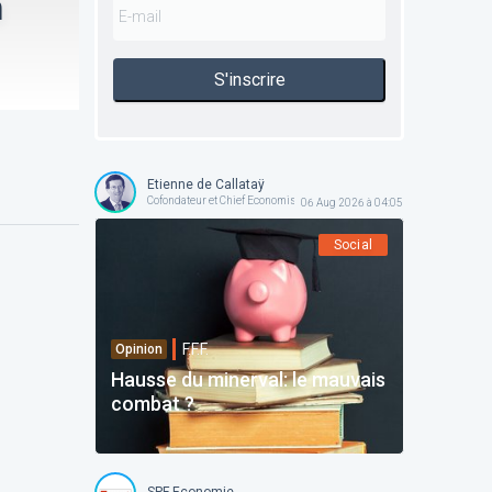
n
S'inscrire
Etienne de Callataÿ
Cofondateur et Chief Economist @ Orcadia Asset Management
06 Aug 2026 à 04:05
Social
F.F.F.
Opinion
Hausse du minerval: le mauvais
combat ?
SPF Economie