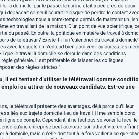
iller à domicile: par le passé, la norme était à peu près de deux
ui dépassait ce seuil courait le risque de perdre le contact ave
es technologies nous a entre-temps permis de maintenir un lien
ême en travaillant de la maison. D'un point de vue scientifique, c
rtie du passé. En outre, la politique en matière de travail à domic
ours de télétravail? Existe-t-il un ‘calendrier du travail à domicile’
ues avec lesquels on s’entend bien pour venir au bureau les mê
-il que le travail à domicile se déroule dans des conditions
 règle générale, il est préférable de laisser les collègues
imposer des règles strictes.”
, il est tentant d'utiliser le télétravail comme conditi
 emploi ou attirer de nouveaux candidats. Est-ce une
urs, le télétravail présente des avantages, déjà parce qu'il leur
ess liés aux trajets domicile-lieu de travail. Il me semble donc
 ligne de compte. Cependant, il ne faut pas se voiler la face: le
pense qu'une entreprise peut accroître son attractivité en offrant
ler à domicile, mais qu’elle doit tout à la fois veiller à ce que cha