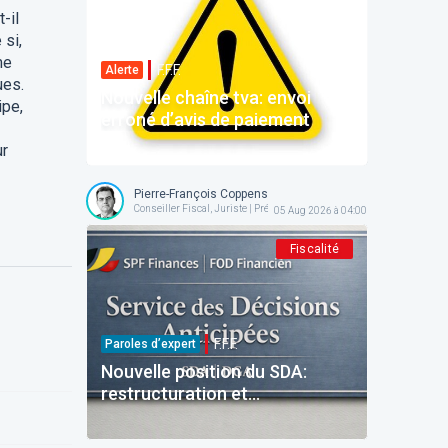
-il
 si,
me
F.F.F.
Alerte
ues.
Nouvelle chaîne tva: envoi
ipe,
erroné d’avis de paiement
ur
Pierre-François Coppens
Conseiller Fiscal, Juriste | Président @ AFPC
05 Aug 2026 à 04:00
Fiscalité
F.F.F.
Paroles d’expert
Nouvelle position du SDA:
restructuration et
reinvestissement