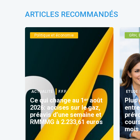
ARTICLES RECOMMANDÉS
Politique et économie
GRH, 
ACTUALITÉ
F.F.F.
ETUDE 
Ce qui change au 1ᵉʳ août
Plus 
2026: accises sur le gaz,
entre
préavis d’une semaine et
prévo
RMMMG à 2.233,61 euros
cours
mois