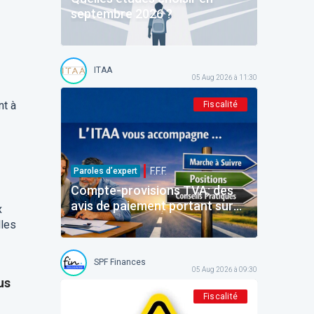
septembre 2026 ?
ITAA
05 Aug 2026 à 11:30
nt à
Fiscalité
F.F.F.
Paroles d’expert
Compte-provisions TVA: des
avis de paiement portant sur
x
des montants déjà payés
lles
SPF Finances
05 Aug 2026 à 09:30
us
Fiscalité