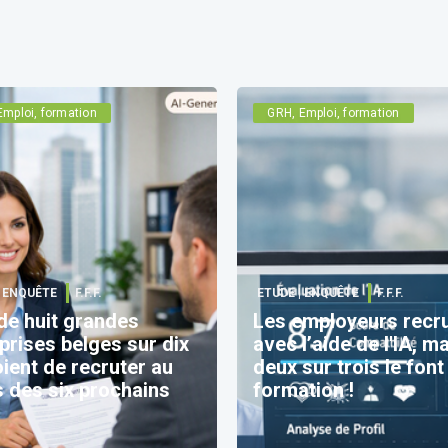
Emploi, formation
GRH, Emploi, formation
| ENQUÊTE
F.F.F.
ETUDE | ENQUÊTE
F.F.F.
de huit grandes
Les employeurs recr
prises belges sur dix
avec l’aide de l'IA, m
ient de recruter au
deux sur trois le fon
 des six prochains
formation !