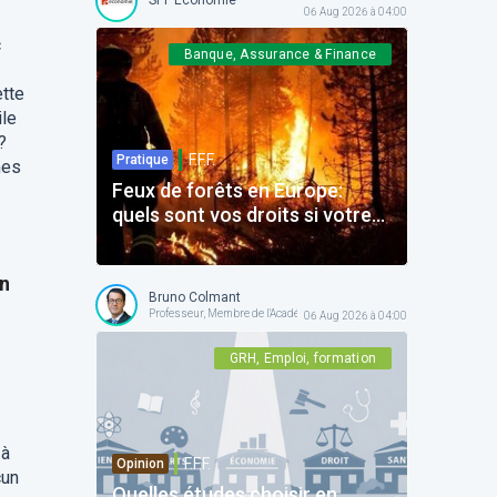
06 Aug 2026 à 04:00
c
Banque, Assurance & Finance
ette
ile
?
F.F.F.
Pratique
mes
Feux de forêts en Europe:
quels sont vos droits si votre
voyage est impacté ?
on
Bruno Colmant
Professeur, Membre de l'Académie Royale
06 Aug 2026 à 04:00
GRH, Emploi, formation
 à
F.F.F.
Opinion
cun
Quelles études choisir en