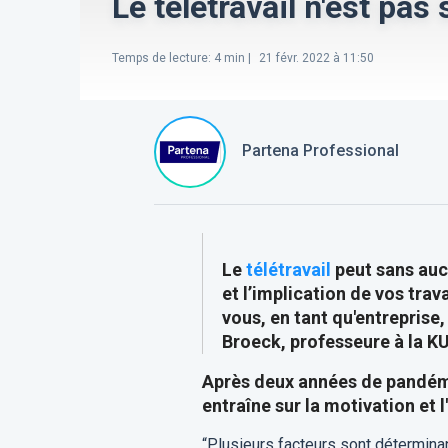
Le télétravail n'est pa
Temps de lecture
:
4
min |
21 févr. 2022 à 11:50
Partena Professional
Le
télétravail
peut sans aucu
et l’implication de vos tra
vous, en tant qu'entreprise
Broeck, professeure à la KU
Après deux années de pandémie
entraîne sur la motivation et 
“Plusieurs facteurs sont détermina