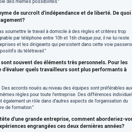
ble des mêmes possibilités.”
onyme de surcroît d'indépendance et de liberté. De quoi
ngagement?
pas soumettre le travail à domicile à des règles et critères trop
oignable par téléphone entre 10h et 16h chaque jour, il ne lui reste
eprises et les dirigeants qui persistent dans cette voie passero
ositifs du télétravail.”
 sont souvent des éléments très personnels. Pour les
le d'évaluer quels travailleurs sont plus performants à
u. Des accords noués au niveau des équipes sont préférables au
mêmes règles pour toute l'entreprise. Des différences individue
ent également un rôle dans d'autres aspects de l’organisation du
re de formation.”
 tête d'une grande entreprise, comment aborderiez-vo
expériences engrangées ces deux dernières années?