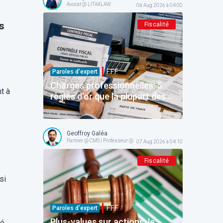
Avocat @ LITAXLAW
08 Aug 2026 à 04:00
ns
Fiscalité
F.F.F.
Paroles d’expert
Charges professionnelles: 5
t à
règles d’or que la plupart des
contribuables belges ignorent
(et que trop de contrôleurs
oublient)
Geoffroy Galéa
Partner @ CMS | Professeur @ ICHEC-ESSF
07 Aug 2026 à 04:10
Fiscalité
si
F.F.F.
Paroles d’expert
Plus-values sur actions: le
té