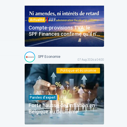
F.F.F.
Actualité
Compte-provisions TVA: le
SPF Finances confirme qu’il n’y
aura pas d’amendes
SPF Economie
07 Aug 2026 à 04:00
Politique et économie
F.F.F.
Paroles d’expert
Forte hausse de l’inflation en
Belgique au deuxième
trimestre