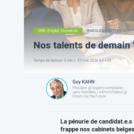
GRH, Emploi, formation
PAROLES D’EXPERT
F.F
Nos talents de demain ?
Temps de lecture
:
3
min |
07 mai 2026 à 04:00
Guy KAHN
Président @ Experts-comptables
sans frontières | Administrateur @
Forum For the Future
La pénurie de candidat.e.s q
frappe nos cabinets belges 