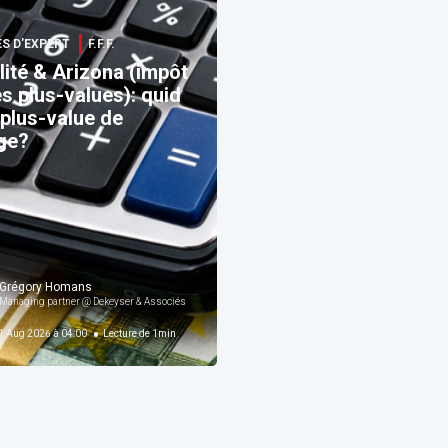
S D’EXPERT
F.F.F.
lité & Arizona (impôt
es plus-values): quid
 plus-value de
ge?
Grégory Homans
@ Forum For the Future
Managing partner @ Dekeyser & Associés
 Aug 2026 à 04:00
Lecture de
1
min