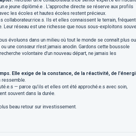
n.e jeune diplômé.e . L'approche directe se réserve aux profils
s avec les écoles et hautes écoles restent précieux.
collaborateur.rice.s. Ils et elles connaissent le terrain, fréquen
e. Leur réseau est une richesse que nous sous-exploitons souve
Nous évoluons dans un milieu où tout le monde se connaît plus ou
 ou une consœur n'est jamais anodin. Gardons cette boussole
n recherche volontaire d'un nouveau départ, ne jamais les
s. Elle exige de la constance, de la réactivité, de l'énergi
us ressemble.
ruté.e.s — parce qu'ils et elles ont été approché.e.s avec soin,
ent souvent dans la durée.
 plus beau retour sur investissement.