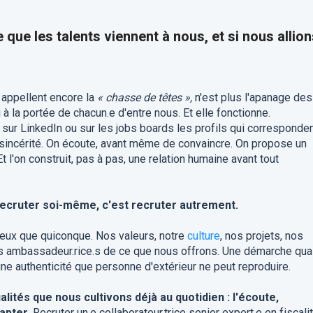
e que les talents viennent à nous, et si nous allio
 appellent encore la
« chasse de têtes »,
n'est plus l'apanage des
 à la portée de chacun.e d'entre nous. Et elle fonctionne.
e sur LinkedIn ou sur les jobs boards les profils qui corresponden
sincérité. On écoute, avant même de convaincre. On propose un
t l'on construit, pas à pas, une relation humaine avant tout
ecruter soi-même, c'est recruter autrement.
ux que quiconque. Nos valeurs, notre
culture
, nos projets, nos
 ambassadeur.rice.s de ce que nous offrons. Une démarche qua
ne authenticité que personne d'extérieur ne peut reproduire.
lités que nous cultivons déjà au quotidien : l'écoute,
apter.
Recruter un.e collaborateur.trice senior expert.e en fiscali