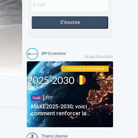
S'inscrire
SPF Economie
08 Aug 2026 à 04:00
Politique et économie
F.F.F.
Outil
MAKE2025-2030: voici
comment renforcer la
compétitivité de l'industrie
belge ...
Thierry Litannie