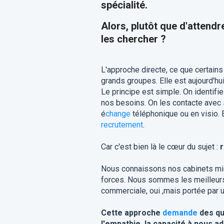
spécialité.
Alors, plutôt que d'attendr
les chercher ?
L'approche directe, ce que certains
grands groupes. Elle est aujourd'hui
Le principe est simple. On identifi
nos besoins. On les contacte avec 
é
change
téléphonique ou en visio. E
recrutement
.
Car c'est bien là le cœur du sujet :
r
Nous connaissons nos cabinets mie
forces. Nous sommes les meilleurs
commerciale, oui ,mais portée par u
Cette approche
demande
des qua
l'empathie, la capacité à nous ad