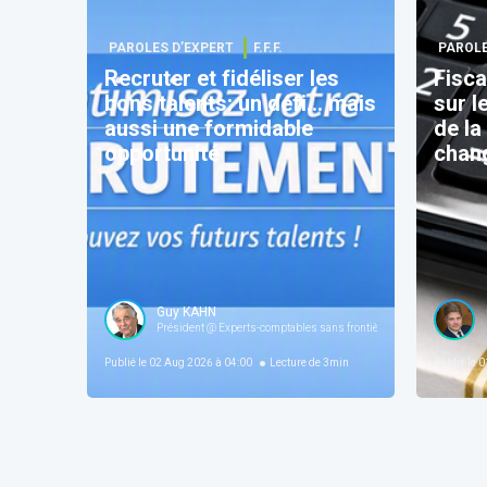
PAROLES D’EXPERT
F.F.F.
PAROLE
Recruter et fidéliser les
Fisca
bons talents: un défi… mais
sur l
aussi une formidable
de la
opportunité
chan
Guy KAHN
Président @ Experts-comptables sans frontières | Administrateur 
Publié le
02 Aug 2026 à 04:00
Lecture de
3
min
Publié le
01