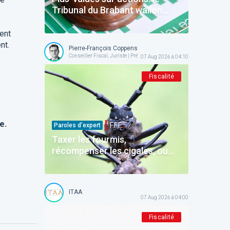
Tribunal du Brabant wallon
précise la frontière entre
gestion normale et spéculation
tent
nt.
Pierre-François Coppens
Conseiller Fiscal, Juriste | Président @ AFPC
07 Aug 2026 à 04:10
Fiscalité
e.
F.F.F.
Paroles d’expert
Taxer les fourmis,
récompenser les cigales, ou
comment la Belgique
décourage ceux qui épargnent
ITAA
07 Aug 2026 à 04:00
Fiscalité