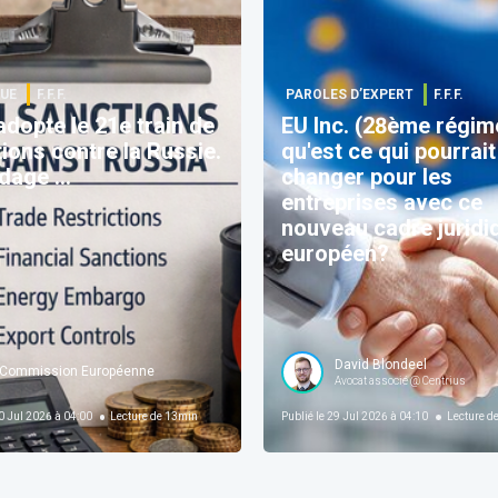
UE
F.F.F.
PAROLES D’EXPERT
F.F.F.
adopte le 21e train de
EU Inc. (28ème régim
ions contre la Russie.
qu'est ce qui pourrait
age ...
changer pour les
entreprises avec ce
nouveau cadre juridi
européen?
David Blondeel
Commission Européenne
Avocat associé @ Centrius
 Jul 2026 à 04:00
Lecture de
13
min
Publié le
29 Jul 2026 à 04:10
Lecture d