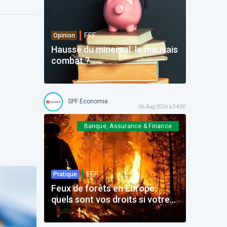
F.F.F.
Opinion
Hausse du minerval: le mauvais
combat ?
SPF Economie
06 Aug 2026 à 04:00
Banque, Assurance & Finance
F.F.F.
Pratique
Feux de forêts en Europe:
quels sont vos droits si votre
voyage est impacté ?