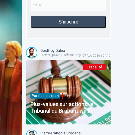
S'inscrire
Geoffroy Galéa
Partner @ CMS | Professeur @ ICHEC-ESSF
07 Aug 2026 à 04:10
Fiscalité
F.F.F.
Paroles d’expert
Plus-values sur actions: le
Tribunal du Brabant wallon
précise la frontière entre
gestion normale et spéculation
Pierre-François Coppens