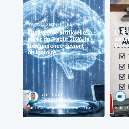
PAROLES D’EXPERT
F.F.F.
PRATIQ
Intelligence artificielle: à
L'UE 
partir du 2 août 2026, la
sanct
transparence devient
Décod
obligatoire.
Etienne Wery
Avocat-associé @ Ulys
Publié le
02 Aug 2026 à 04:00
Lecture de
10
min
Publié le
30