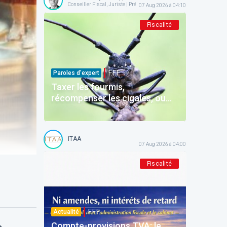
Conseiller Fiscal, Juriste | Président @ AFPC
07 Aug 2026 à 04:10
Fiscalité
F.F.F.
Paroles d’expert
Taxer les fourmis,
récompenser les cigales, ou
comment la Belgique
décourage ceux qui épargnent
ITAA
07 Aug 2026 à 04:00
Fiscalité
F.F.F.
Actualité
Compte-provisions TVA: le