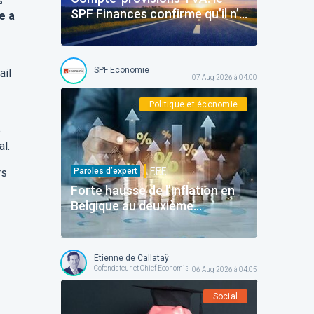
s
SPF Finances confirme qu’il n’y
e a
aura pas d’amendes
SPF Economie
ail
07 Aug 2026 à 04:00
Politique et économie
e
al.
F.F.F.
Paroles d’expert
rs
Forte hausse de l’inflation en
Belgique au deuxième
trimestre
Etienne de Callataÿ
Cofondateur et Chief Economist @ Orcadia Asset Management
06 Aug 2026 à 04:05
Social