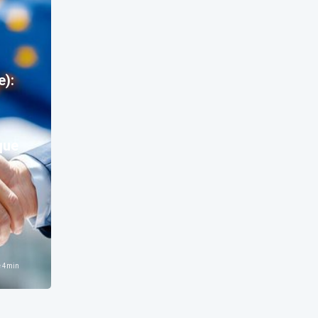
e):
que
e
4
min