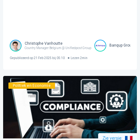
Christophe Vanhoutte
Banqup Group
Country Manager Belgium @ Unifiedpost Group
Gepubliceerd op
21 Feb 2025 bij 05:10
Lezen
2
min
Politiek en Economie
Zie versie
: