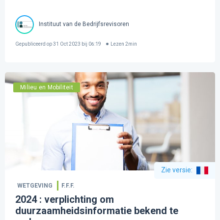
Instituut van de Bedrijfsrevisoren
Gepubliceerd op
31 Oct 2023 bij 06:19
Lezen
2
min
Milieu en Mobiliteit
Zie versie
:
WETGEVING
F.F.F.
2024 : verplichting om
duurzaamheidsinformatie bekend te