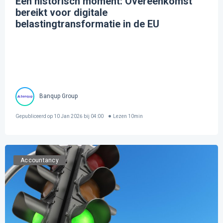
Een historisch moment: Overeenkomst
bereikt voor digitale
belastingtransformatie in de EU
Banqup Group
Gepubliceerd op
10 Jan 2026 bij 04:00
Lezen
10
min
Accountancy