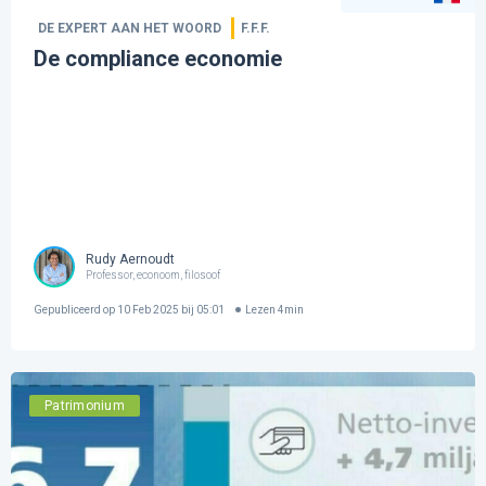
DE EXPERT AAN HET WOORD
F.F.F.
De compliance economie
Rudy Aernoudt
Professor, econoom, filosoof
Gepubliceerd op
10 Feb 2025 bij 05:01
Lezen
4
min
Patrimonium