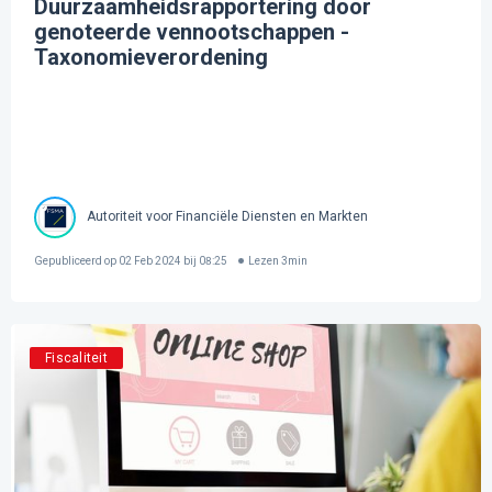
Duurzaamheidsrapportering door
genoteerde vennootschappen -
Taxonomieverordening
Autoriteit voor Financiële Diensten en Markten
Gepubliceerd op
02 Feb 2024 bij 08:25
Lezen
3
min
Fiscaliteit