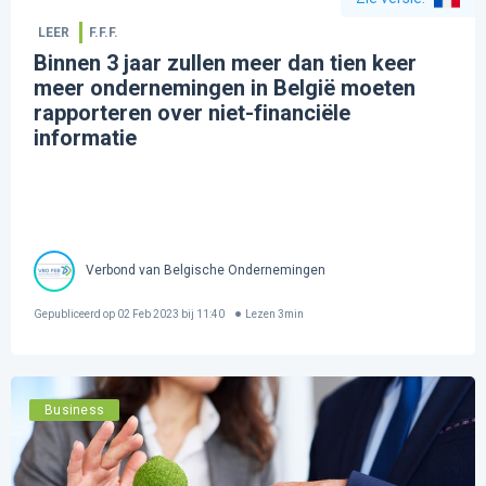
LEER
F.F.F.
Binnen 3 jaar zullen meer dan tien keer
meer ondernemingen in België moeten
rapporteren over niet-financiële
informatie
Verbond van Belgische Ondernemingen
Gepubliceerd op
02 Feb 2023 bij 11:40
Lezen
3
min
Business