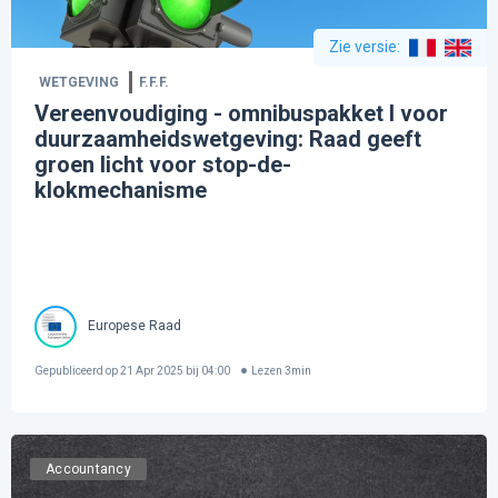
Zie versie
:
WETGEVING
F.F.F.
Vereenvoudiging - omnibuspakket I voor
duurzaamheidswetgeving: Raad geeft
groen licht voor stop-de-
klokmechanisme
Europese Raad
Gepubliceerd op
21 Apr 2025 bij 04:00
Lezen
3
min
Accountancy