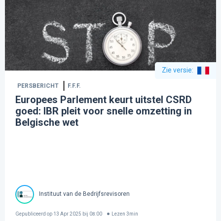
Zie versie
:
PERSBERICHT
F.F.F.
Europees Parlement keurt uitstel CSRD
goed: IBR pleit voor snelle omzetting in
Belgische wet
Instituut van de Bedrijfsrevisoren
Gepubliceerd op
13 Apr 2025 bij 08:00
Lezen
3
min