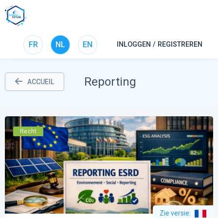
FR
NL
EN
INLOGGEN / REGISTREREN
Reporting
ACCUEIL
Recht
Zie versie
: