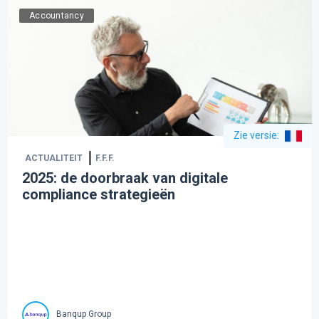
Accountancy
Zie versie
:
ACTUALITEIT
F.F.F.
2025: de doorbraak van digitale
compliance strategieën
Banqup Group