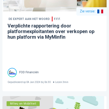
Zie versie
:
DE EXPERT AAN HET WOORD
F.F.F.
Verplichte rapportering door
platformexploitanten over verkopen op
hun platform via MyMinfin
FOD Financiën
Gepubliceerd op
04 Jan 2024 bij 06:30
Lezen
3
min
Milieu en Mobiliteit