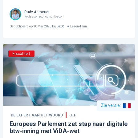
Rudy Aernoudt
Professor, econoom, filosoof
Gepubliceerd op
10 Mar 2025 bij 06:06
Lezen
4
min
Fiscaliteit
Zie versie
:
DE EXPERT AAN HET WOORD
F.F.F.
Europees Parlement zet stap naar digitale
btw-inning met ViDA-wet