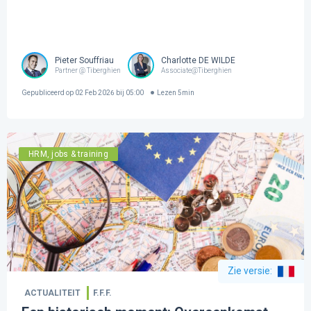
Pieter Souffriau
Charlotte DE WILDE
Partner @ Tiberghien
Associate@Tiberghien
Gepubliceerd op
02 Feb 2026 bij 05:00
Lezen
5
min
HRM, jobs & training
Zie versie
:
ACTUALITEIT
F.F.F.