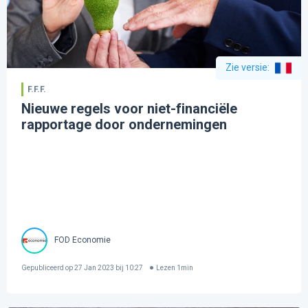
Zie versie
:
F.F.F.
Nieuwe regels voor niet-financiële
rapportage door ondernemingen
FOD Economie
Gepubliceerd op
27 Jan 2023 bij 10:27
Lezen
1
min