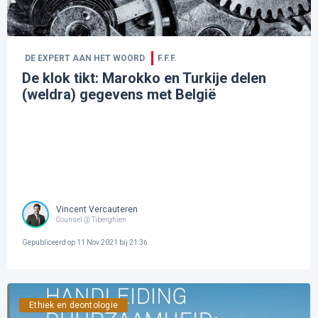
DE EXPERT AAN HET WOORD
F.F.F.
De klok tikt: Marokko en Turkije delen
(weldra) gegevens met België
Vincent Vercauteren
Counsel @ Tiberghien
Gepubliceerd op
11 Nov 2021 bij 21:36
Ethiek en deontologie