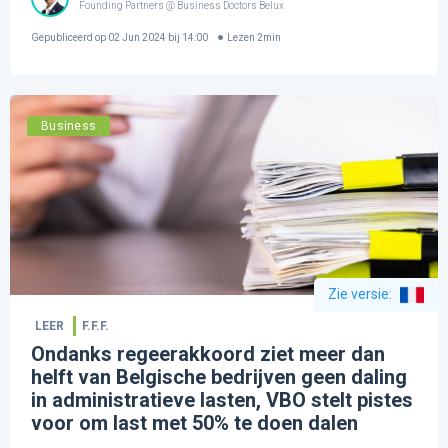
Founding Partners @ Business Doctors Belux
Gepubliceerd op
02 Jun 2024 bij 14:00
Lezen
2
min
Business
Zie versie
:
LEER
F.F.F.
Ondanks regeerakkoord ziet meer dan
helft van Belgische bedrijven geen daling
in administratieve lasten, VBO stelt pistes
voor om last met 50% te doen dalen