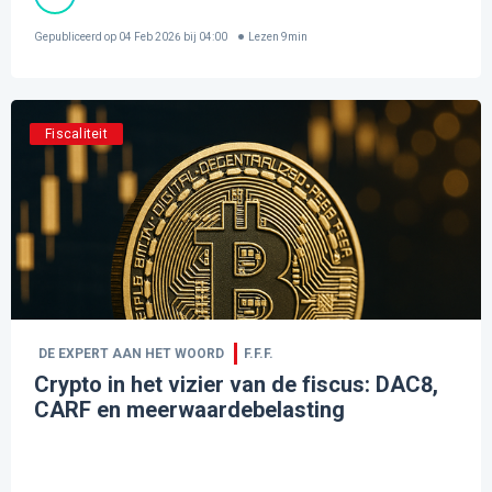
Gepubliceerd op
04 Feb 2026 bij 04:00
Lezen
9
min
Fiscaliteit
DE EXPERT AAN HET WOORD
F.F.F.
Crypto in het vizier van de fiscus: DAC8,
CARF en meerwaardebelasting