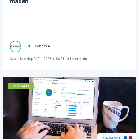
maken
FOD Economie
Gepubliceerd op
08 Feb 2023 bij 06:21
Lezen
6
min
Business
Zie versie
: