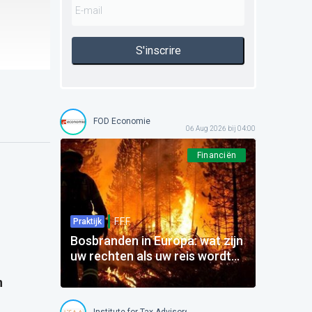
S'inscrire
FOD Economie
06 Aug 2026 bij 04:00
Financiën
F.F.F.
Praktijk
Bosbranden in Europa: wat zijn
uw rechten als uw reis wordt
beïnvloed?
n
Institute for Tax Advisors and Accountants