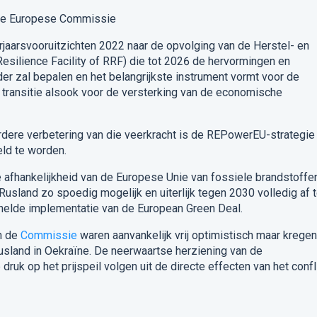
 de Europese Commissie
rjaarsvooruitzichten 2022 naar
de opvolging van de Herstel- en
esilience Facility
of RRF) die tot 2026 de hervormingen en
der zal bepalen en het belangrijkste instrument vormt voor de
e transitie alsook voor de versterking van de economische
dere verbetering van die veerkracht is
de REPowerEU-strategie 
ld te worden.
e afhankelijkheid van de Europese Unie van fossiele brandstoffe
Rusland zo spoedig mogelijk en uiterlijk tegen 2030 volledig af 
nelde implementatie van de
European Green Deal
.
n de
Commissie
waren
aanvankelijk vrij optimistisch maar kregen
usland in Oekraïne
. De neerwaartse herziening van de
uk op het prijspeil volgen uit de directe effecten van het confl