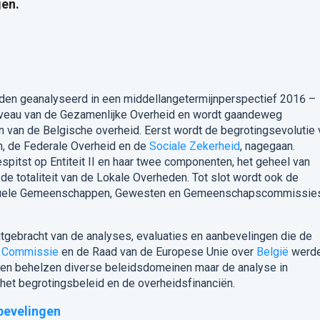
en.
den geanalyseerd in een middellangetermijnperspectief 2016 –
niveau van de Gezamenlijke Overheid en wordt gaandeweg
 van de Belgische overheid. Eerst wordt de begrotingsevolutie 
n, de Federale Overheid en de
Sociale Zekerheid
, nagegaan.
pitst op Entiteit II en haar twee componenten, het geheel van
totaliteit van de Lokale Overheden. Tot slot wordt ook de
ividuele Gemeenschappen, Gewesten en Gemeenschapscommissie
itgebracht van de analyses, evaluaties en aanbevelingen die de
 Commissie
en de Raad van de Europese Unie over
België
werd
zen behelzen diverse beleidsdomeinen maar de analyse in
 het begrotingsbeleid en de overheidsfinanciën.
bevelingen