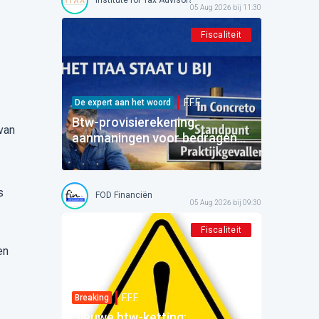
05 Aug 2026 bij 11:30
Fiscaliteit
F.F.F.
De expert aan het woord
Btw-provisierekening:
van
aanmaningen voor bedragen
die al betaald zijn
s
FOD Financiën
05 Aug 2026 bij 09:30
Fiscaliteit
en
F.F.F.
Breaking
Nieuwe btw-ketting: