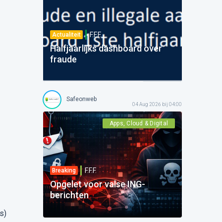
F.F.F.
Actualiteit
Halfjaarlijks dashboard over
fraude
Safeonweb
04 Aug 2026 bij 04:00
Apps, Cloud & Digital
F.F.F.
Breaking
Opgelet voor valse ING-
berichten
ks
)