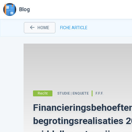
Blog
HOME
FICHE ARTICLE
Recht
STUDIE | ENQUETE
F.F.F.
Financieringsbehoeften
begrotingsrealisaties 