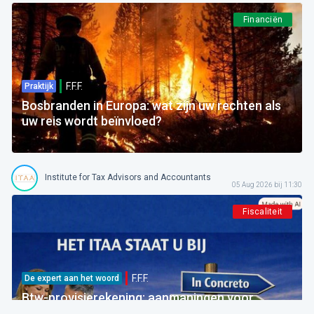
Financiën
F.F.F.
Praktijk
Bosbranden in Europa: wat zijn uw rechten als
uw reis wordt beïnvloed?
Institute for Tax Advisors and Accountants
05 Aug 2026 bij 11:30
Fiscaliteit
F.F.F.
De expert aan het woord
Btw-provisierekening: aanmaningen voor
bedragen die al betaald zijn