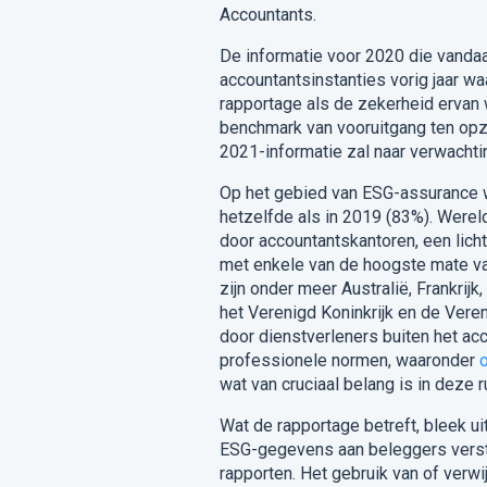
Accountants.
De informatie voor 2020 die vandaa
accountantsinstanties vorig jaar w
rapportage als de zekerheid ervan
benchmark van vooruitgang ten opz
2021-informatie zal naar verwachtin
Op het gebied van ESG-assurance 
hetzelfde als in 2019 (83%).
Wereld
door accountantskantoren, een licht
met enkele van de hoogste mate va
zijn onder meer Australië, Frankrijk,
het Verenigd Koninkrijk en de Ver
door dienstverleners buiten het ac
professionele normen, waaronder
wat van cruciaal belang is in deze r
Wat de rapportage betreft, bleek u
ESG-gegevens aan beleggers verstrek
rapporten.
Het gebruik van of verwi