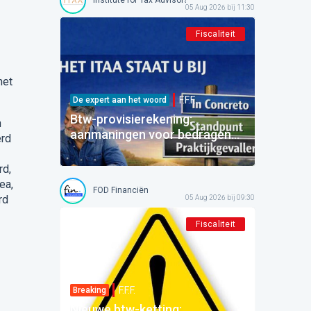
05 Aug 2026 bij 11:30
Fiscaliteit
met
F.F.F.
De expert aan het woord
Btw-provisierekening:
n
aanmaningen voor bedragen
erd
die al betaald zijn
rd,
ea,
FOD Financiën
rd
05 Aug 2026 bij 09:30
Fiscaliteit
F.F.F.
Breaking
Nieuwe btw-ketting: