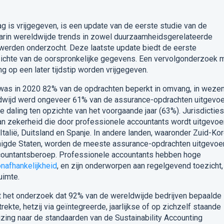
g is vrijgegeven, is een update van de eerste studie van de
aarin wereldwijde trends in zowel duurzaamheidsgerelateerde
 werden onderzocht.
Deze laatste update biedt de eerste
ichte van de oorspronkelijke gegevens.
Een vervolgonderzoek 
g op een later tijdstip worden vrijgegeven.
was in 2020 82% van de opdrachten beperkt in omvang, in weze
wijd werd ongeveer 61% van de assurance-opdrachten uitgevo
e daling ten opzichte van het voorgaande jaar (63%).
Jurisdicties
n zekerheid die door professionele accountants wordt uitgevoe
 Italië, Duitsland en Spanje.
In andere landen, waaronder Zuid-Kor
enigde Staten, worden de meeste assurance-opdrachten uitgevoe
countantsberoep.
Professionele accountants hebben hoge
onafhankelijkheid
, en zijn onderworpen aan regelgevend toezicht,
uimte.
it het onderzoek dat 92% van de wereldwijde bedrijven bepaalde
te, hetzij via geïntegreerde, jaarlijkse of op zichzelf staande
jzing naar de standaarden van de Sustainability Accounting