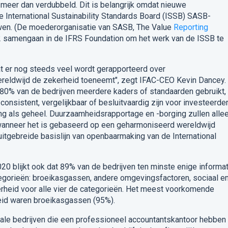
meer dan verdubbeld. Dit is belangrijk omdat nieuwe
 International Sustainability Standards Board (ISSB) SASB-
wen.
(De moederorganisatie van SASB, The Value
Reporting
2 samengaan in de IFRS Foundation om het werk van de ISSB te
t er nog steeds veel wordt gerapporteerd over
reldwijd de zekerheid toeneemt", zegt IFAC-CEO Kevin Dancey.
 80% van de bedrijven meerdere kaders of standaarden gebruikt,
consistent, vergelijkbaar of besluitvaardig zijn voor investeerder
g als geheel.
Duurzaamheidsrapportage en -borging zullen alle
 wanneer het is gebaseerd op een geharmoniseerd wereldwijd
itgebreide basislijn van openbaarmaking van de International
 blijkt ook dat 89% van de bedrijven ten minste enige informat
tegorieën: broeikasgassen, andere omgevingsfactoren, sociaal e
heid voor alle vier de categorieën.
Het meest voorkomende
eid waren broeikasgassen (95%).
nale bedrijven die een professioneel accountantskantoor hebben