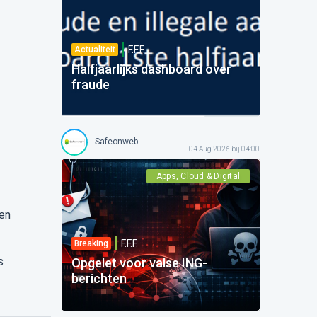
F.F.F.
Actualiteit
Halfjaarlijks dashboard over
fraude
Safeonweb
04 Aug 2026 bij 04:00
Apps, Cloud & Digital
ken
F.F.F.
Breaking
s
Opgelet voor valse ING-
berichten