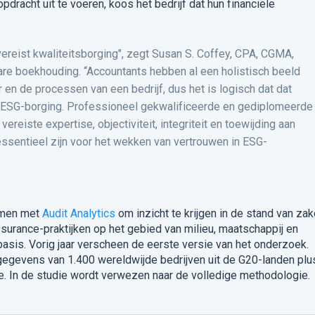
racht uit te voeren, koos het bedrijf dat hun financiële
vereist kwaliteitsborging", zegt Susan S. Coffey, CPA, CGMA,
re boekhouding.
“Accountants hebben al een holistisch beeld
ur en de processen van een bedrijf, dus het is logisch dat dat
 ESG-borging.
Professioneel gekwalificeerde en gediplomeerde
reiste expertise, objectiviteit, integriteit en toewijding aan
ssentieel zijn voor het wekken van vertrouwen in ESG-
amen met
Audit Analytics
om inzicht te krijgen in de stand van za
surance-praktijken op het gebied van milieu, maatschappij en
basis.
Vorig jaar verscheen de eerste versie van het onderzoek.
egevens van 1.400 wereldwijde bedrijven uit de G20-landen plu
e.
In de studie wordt verwezen naar de volledige methodologie.