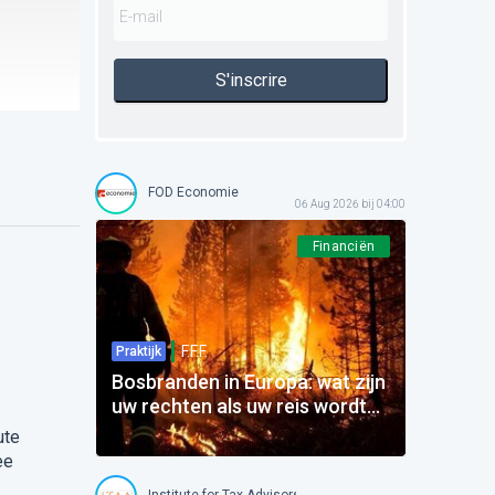
S'inscrire
FOD Economie
06 Aug 2026 bij 04:00
Financiën
F.F.F.
Praktijk
Bosbranden in Europa: wat zijn
uw rechten als uw reis wordt
beïnvloed?
ute
ee
Institute for Tax Advisors and Accountants