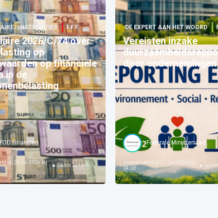
AIRE | INSTRUCTIES
F.F.F.
DE EXPERT AAN HET WOORD
laire 2026/C/74 over
Vereisten inzake
lasting op
duurzaamheidsrappo
waarden op financiële
door ondernemingen
a in de
onenbelasting
FOD Financiën
Federale Ministerraad
erd op
26 Jul 2026 bij
Gepubliceerd op
21 Jul 2026 bij
Lezen
221
min
Leze
04:00