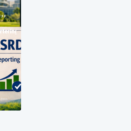
F.F.F.
rtering
n
2
min