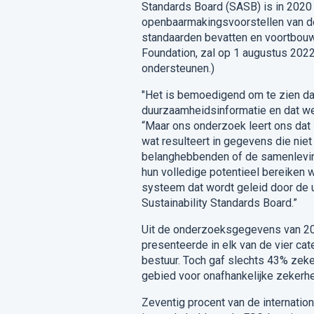
Standards Board (SASB) is in 2020 
openbaarmakingsvoorstellen van de
standaarden bevatten en voortbou
Foundation, zal op 1 augustus 202
ondersteunen.)
"Het is bemoedigend om te zien da
duurzaamheidsinformatie en dat we
“Maar ons onderzoek leert ons dat
wat resulteert in gegevens die niet 
belanghebbenden of de samenlevin
hun volledige potentieel bereiken
systeem dat wordt geleid door de u
Sustainability Standards Board.”
Uit de onderzoeksgegevens van 2020
presenteerde in elk van de vier ca
bestuur.
Toch gaf slechts 43% zeker
gebied voor onafhankelijke zekerh
Zeventig procent van de internatio