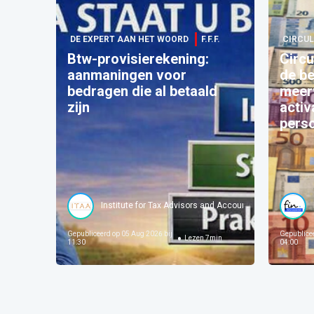
DE EXPERT AAN HET WOORD
F.F.F.
CIRCUL
Btw-provisierekening:
Circu
aanmaningen voor
de be
bedragen die al betaald
meer
zijn
activ
pers
Institute for Tax Advisors and Accountants
Gepubliceerd op
05 Aug 2026 bij
Gepublice
Lezen
7
min
11:30
04:00