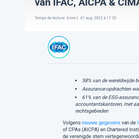
van IFAC, AICPA & CIM
Temps de lecture
:
4
min |
01 aug. 2022 à 17:25
58% van de wereldwijde be
Assurance-opdrachten wa
61% van de ESG-assurance
accountantskantoren, met aanz
rechtsgebieden
Volgens
nieuwe gegevens
van de
of CPAs (AICPA) en Chartered Inst
de verenigde stem vertegenwoordige