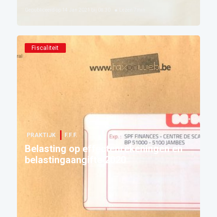
Gepubliceerd op
14 Jan 2021 bij 08:30
Lezen
7
min
Fiscaliteit
PRAKTIJK
F.F.F.
Belasting op effectenrekeningen en
belastingaangifte 2020