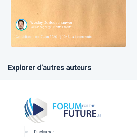
Wesley Devleeschauwer
Tax Manager @ Deloitte Private
Gepubliceerd op
17 Jun 2020 bij 10:43
Lezen
6
min
Explorer d’autres auteurs
disclaimer