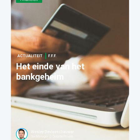
ACTUALITEIT
F.F.F.
Het einde van het
bankgeheim
Wesley Devleeschauwer
Tax Manager @ Deloitte Private