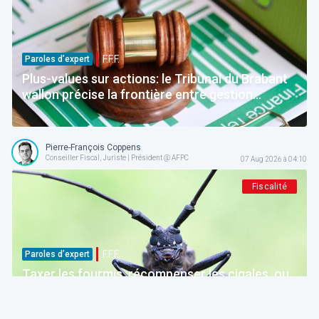
F.F.F.
Paroles d’expert
Plus-values sur actions: le Tribunal du Brabant
wallon précise la frontière entre gestion
normale et spéculation
Pierre-François Coppens
Conseiller Fiscal, Juriste | Président @ AFPC
07 Aug 2026 à 04:10
Fiscalité
F.F.F.
Paroles d’expert
Taxer les fourmis, récompenser les cigales, ou
comment la Belgique décourage ceux qui
épargnent