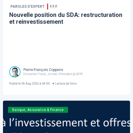
PAROLES D’EXPERT
F.F.F.
Nouvelle position du SDA: restructuration
et reinvestissement
Pierre-François Coppens
Conseiller Fiscal, Juriste | Président @ AFPC
Publié le
05 Aug 2026 à 04:00
Lecture de
3
min
Banque, Assurance & Finance