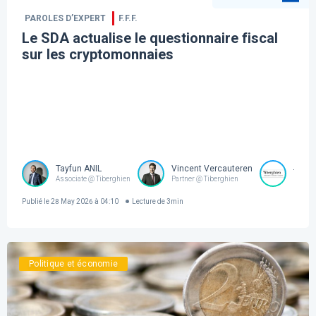
PAROLES D’EXPERT
F.F.F.
Le SDA actualise le questionnaire fiscal
sur les cryptomonnaies
Tayfun ANIL
Vincent Vercauteren
Tiber
Associate @ Tiberghien
Partner @ Tiberghien
Publié le
28 May 2026 à 04:10
Lecture de
3
min
Politique et économie