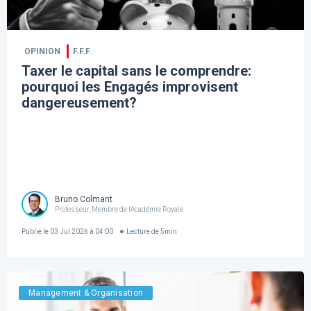
OPINION
F.F.F.
Taxer le capital sans le comprendre:
pourquoi les Engagés improvisent
dangereusement?
Bruno Colmant
Professeur, Membre de l'Académie Royale
Publié le
03 Jul 2026 à 04:00
Lecture de
5
min
Management & Organisation