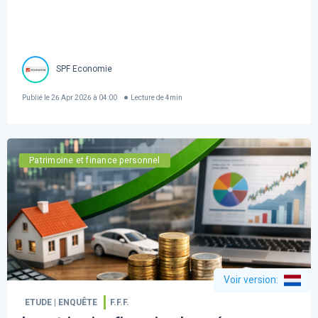
SPF Economie
Publié le
26 Apr 2026 à 04:00
Lecture de
4
min
Patrimoine et finance personnel
Voir version
:
ETUDE | ENQUÊTE
F.F.F.