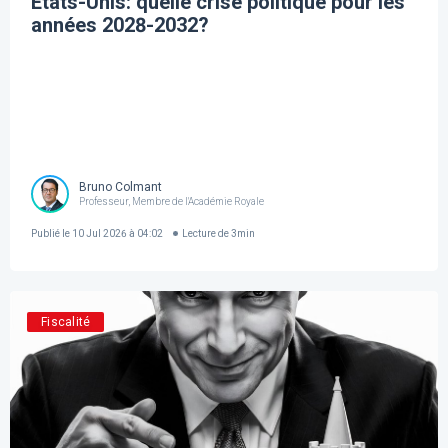
​États-Unis: quelle crise politique pour les
années 2028-2032?
Bruno Colmant
Professeur, Membre de l'Académie Royale
Publié le
10 Jul 2026 à 04:02
Lecture de
3
min
Fiscalité