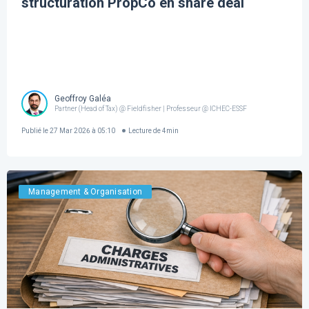
structuration PropCo en share deal
Geoffroy Galéa
Partner (Head of Tax) @ Fieldfisher | Professeur @ ICHEC-ESSF
Publié le
27 Mar 2026 à 05:10
Lecture de
4
min
Management & Organisation