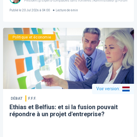
Président @ Experts-comptables sans frontières | Administrateur @ Forum For th
Publié le
20 Jul 2026 à 04:00
Lecture de
6
min
Politique et économie
Voir version
:
DÉBAT
F.F.F.
Ethias et Belfius: et si la fusion pouvait
répondre à un projet d'entreprise?