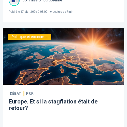
Commission Européenne
Publié le
17 Mar 2026 à 05:00
Lecture de
7
min
Politique et économie
DÉBAT
F.F.F.
Europe. Et si la stagflation était de
retour?