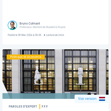
Bruno Colmant
Professeur, Membre de l'Académie Royale
Publié le
09 Mar 2026 à 05:05
Lecture de
2
min
Politique et économie
Voir version
:
PAROLES D’EXPERT
F.F.F.