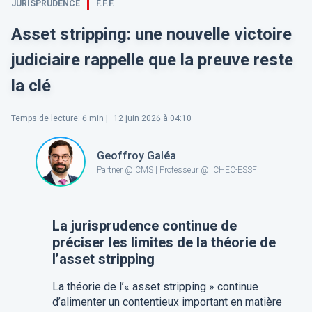
JURISPRUDENCE
F.F.F.
Asset stripping: une nouvelle victoire
judiciaire rappelle que la preuve reste
la clé
Temps de lecture
:
6
min |
12 juin 2026 à 04:10
Geoffroy Galéa
Partner @ CMS | Professeur @ ICHEC-ESSF
La jurisprudence continue de
préciser les limites de la théorie de
l’asset stripping
La théorie de l’« asset stripping » continue
d’alimenter un contentieux important en matière