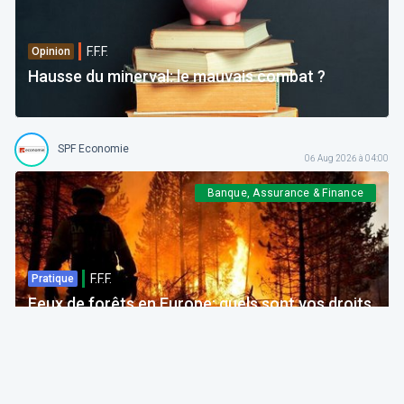
F.F.F.
Opinion
Hausse du minerval: le mauvais combat ?
SPF Economie
06 Aug 2026 à 04:00
Banque, Assurance & Finance
F.F.F.
Pratique
Feux de forêts en Europe: quels sont vos droits
si votre voyage est impacté ?
Bruno Colmant
Professeur, Membre de l'Académie Royale