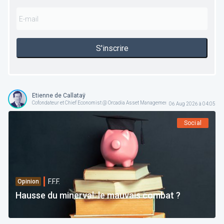
S'inscrire
Etienne de Callataÿ
Cofondateur et Chief Economist @ Orcadia Asset Management
06 Aug 2026 à 04:05
Social
F.F.F.
Opinion
Hausse du minerval: le mauvais combat ?