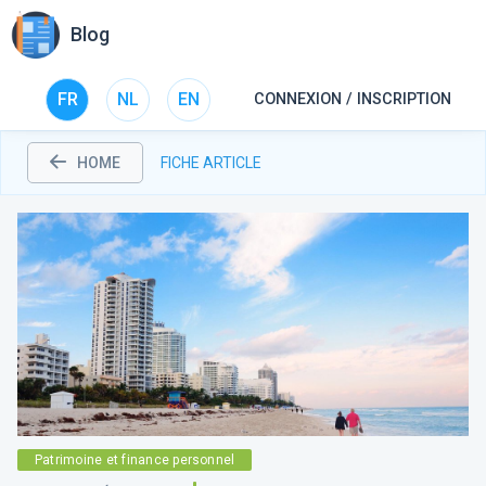
Blog
FR
NL
EN
CONNEXION / INSCRIPTION
HOME
FICHE ARTICLE
Patrimoine et finance personnel