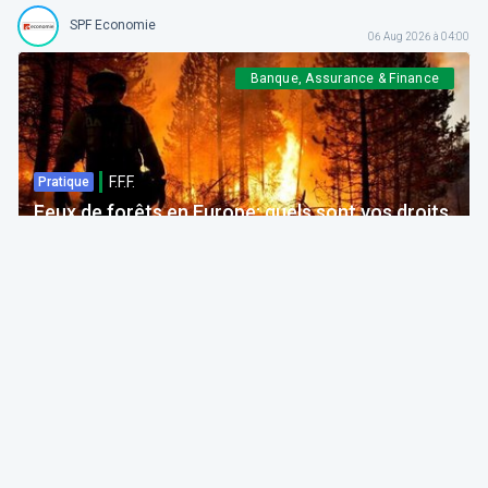
SPF Economie
06 Aug 2026 à 04:00
Banque, Assurance & Finance
F.F.F.
Pratique
Feux de forêts en Europe: quels sont vos droits
si votre voyage est impacté ?
Bruno Colmant
Professeur, Membre de l'Académie Royale
06 Aug 2026 à 04:00
GRH, Emploi, formation