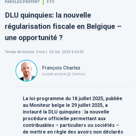
PAROLES D’EXPERT
F.F.F.
DLU quinquies: la nouvelle
régularisation fiscale en Belgique –
une opportunité ?
Temps de lecture
:
3
min |
02 oct. 2025 à 04:05
François Charlez
Avocat associé @ Centrius
La loi-programme du 18 juillet 2025, publiée
au Moniteur belge le 29 juillet 2025, a
instauré la DLU quinquies : la nouvelle
procédure officielle permettant aux
contribuables – particuliers ou sociétés –
de mettre en règle des avoirs non déclarés