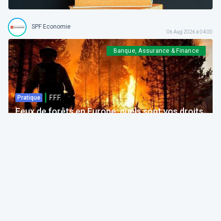
SPF Economie
06 Aug 2026 à 04:00
Banque, Assurance & Finance
F.F.F.
Pratique
Feux de forêts en Europe: quels sont vos droits
si votre voyage est impacté ?
Bruno Colmant
Professeur, Membre de l'Académie Royale
06 Aug 2026 à 04:00
GRH, Emploi, formation