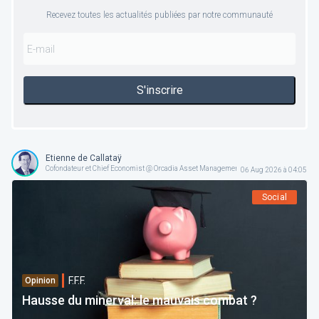
Recevez toutes les actualités publiées par notre communauté
S'inscrire
Etienne de Callataÿ
Cofondateur et Chief Economist @ Orcadia Asset Management
06 Aug 2026 à 04:05
Social
F.F.F.
Opinion
Hausse du minerval: le mauvais combat ?