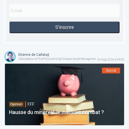
S'inscrire
Etienne de Callataÿ
Cofondateur et Chief Economist @ Orcadia Asset Management
06 Aug 2026 à 04:05
Social
F.F.F.
Opinion
Hausse du minerval: le mauvais combat ?