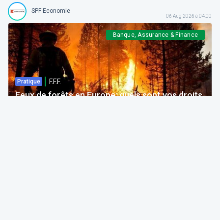
SPF Economie
06 Aug 2026 à 04:00
Banque, Assurance & Finance
F.F.F.
Pratique
Feux de forêts en Europe: quels sont vos droits
si votre voyage est impacté ?
Bruno Colmant
Professeur, Membre de l'Académie Royale
06 Aug 2026 à 04:00
GRH, Emploi, formation