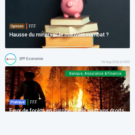
F.F.F.
Opinion
Hausse du minerval: le mauvais combat ?
SPF Economie
06 Aug 2026 à 04:00
Banque, Assurance & Finance
F.F.F.
Pratique
Feux de forêts en Europe: quels sont vos droits
si votre voyage est impacté ?