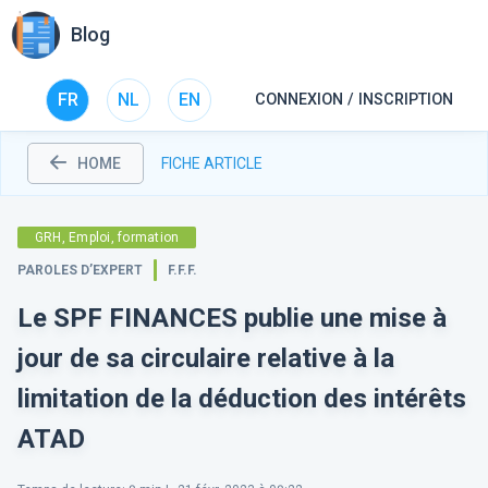
Blog
FR
NL
EN
CONNEXION / INSCRIPTION
HOME
FICHE ARTICLE
GRH, Emploi, formation
PAROLES D’EXPERT
F.F.F.
Le SPF FINANCES publie une mise à
jour de sa circulaire relative à la
limitation de la déduction des intérêts
ATAD