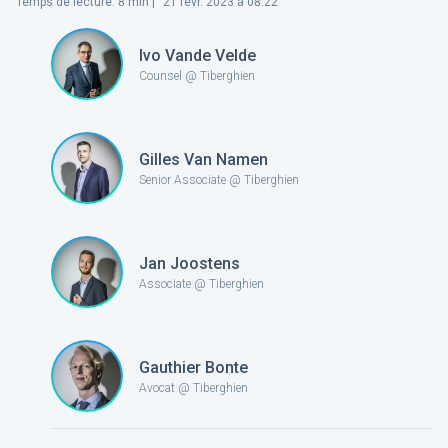
Temps de lecture
:
8
min |
21 févr. 2023 à 08:22
Ivo Vande Velde
Counsel @ Tiberghien
Gilles Van Namen
Senior Associate @ Tiberghien
Jan Joostens
Associate @ Tiberghien
Gauthier Bonte
Avocat @ Tiberghien