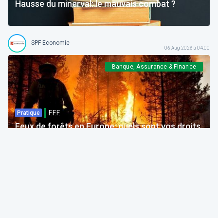
Hausse du minerval: le mauvais combat ?
SPF Economie
06 Aug 2026 à 04:00
Banque, Assurance & Finance
F.F.F.
Pratique
Feux de forêts en Europe: quels sont vos droits
si votre voyage est impacté ?
Bruno Colmant
Professeur, Membre de l'Académie Royale
06 Aug 2026 à 04:00
GRH, Emploi, formation