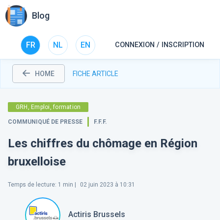
Blog
FR
NL
EN
CONNEXION / INSCRIPTION
HOME
FICHE ARTICLE
GRH, Emploi, formation
COMMUNIQUÉ DE PRESSE
F.F.F.
Les chiffres du chômage en Région
bruxelloise
Temps de lecture
:
1
min |
02 juin 2023 à 10:31
Actiris Brussels