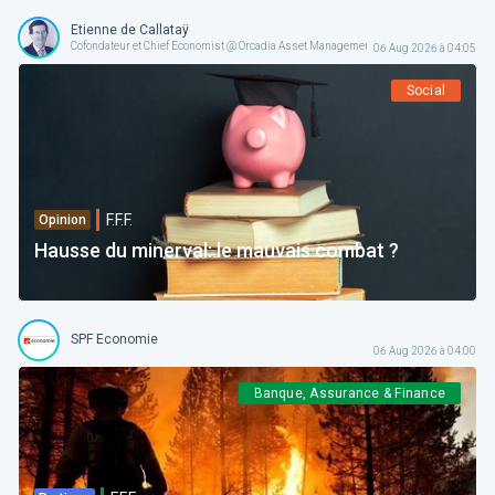
Etienne de Callataÿ
Cofondateur et Chief Economist @ Orcadia Asset Management
06 Aug 2026 à 04:05
Social
F.F.F.
Opinion
Hausse du minerval: le mauvais combat ?
SPF Economie
06 Aug 2026 à 04:00
Banque, Assurance & Finance