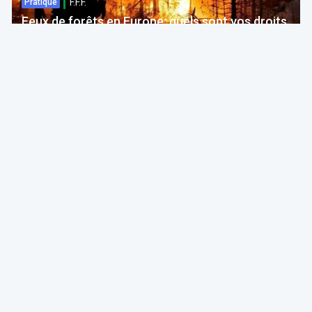
F.F.F.
Pratique
Feux de forêts en Europe: quels sont vos droits
si votre voyage est impacté ?
Bruno Colmant
Professeur, Membre de l'Académie Royale
06 Aug 2026 à 04:00
GRH, Emploi, formation
F.F.F.
Opinion
Quelles études choisir en septembre 2026 ?
ITAA
05 Aug 2026 à 11:30