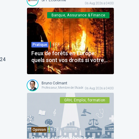
06 Aug 2026 à 04:00
Banque, Assurance & Finance
F.F.F.
Pratique
Feux de forêts en Europe:
024
quels sont vos droits si votre
voyage est impacté ?
Bruno Colmant
Professeur, Membre de l'Académie Royale
06 Aug 2026 à 04:00
GRH, Emploi, formation
F.F.F.
Opinion
Quelles études choisir en