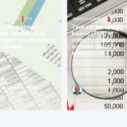
S D’EXPERT
F.F.F.
PAROLES D’EXPERT
F.F.F.
çu de quelques
Taxe sur les opérati
es fiscales de la
bourse (TOB) et
rnota” qui ont fuitées
obligations étatiques
e semaine…
nouvelle circulaire
administrative
Denis-Emmanuel Philippe
Denis-Emmanuel Philippe
Avocat - Associé @ Bloom Law
Avocat - Associé @ Bloom Law
 Jan 2025 à 05:05
Lecture de
2
min
Publié le
11 Dec 2024 à 05:07
Lecture d