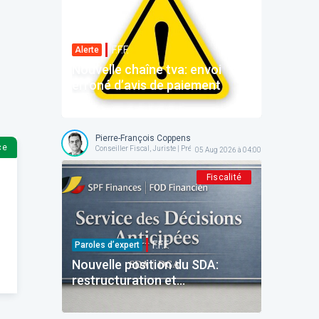
F.F.F.
Alerte
Nouvelle chaîne tva: envoi
erroné d’avis de paiement
Pierre-François Coppens
ce
Conseiller Fiscal, Juriste | Président @ AFPC
05 Aug 2026 à 04:00
Fiscalité
F.F.F.
Paroles d’expert
Nouvelle position du SDA:
restructuration et
reinvestissement