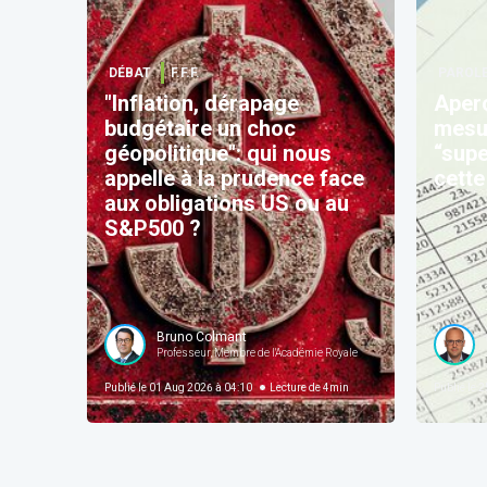
DÉBAT
F.F.F.
PAROLE
"Inflation, dérapage
Aper
budgétaire un choc
mesur
géopolitique": qui nous
“supe
appelle à la prudence face
cett
aux obligations US ou au
S&P500 ?
Bruno Colmant
Professeur, Membre de l'Académie Royale
Publié le
01 Aug 2026 à 04:10
Lecture de
4
min
Publié le
25