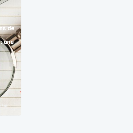
ons de
 : une
e
3
min