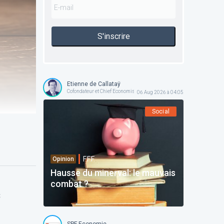
S'inscrire
Etienne de Callataÿ
Cofondateur et Chief Economist @ Orcadia Asset Management
06 Aug 2026 à 04:05
Social
F.F.F.
Opinion
Hausse du minerval: le mauvais
combat ?
3
SPF Economie