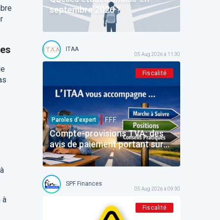
mbre
septembre 2026 ?
r
res
ITAA
05 Aug 2026 à 11:30
de
Fiscalité
as
F.F.F.
Paroles d’expert
Compte-provisions TVA: des
avis de paiement portant sur
des montants déjà payés
 à
SPF Finances
05 Aug 2026 à 09:30
 à
Fiscalité