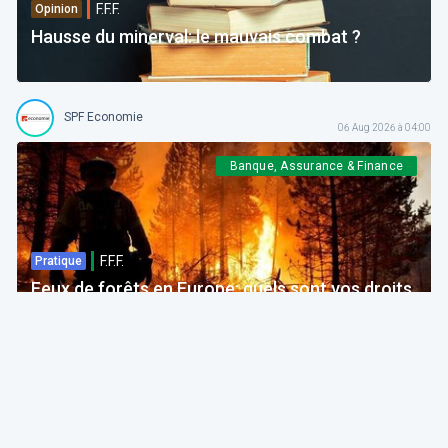
F.F.F.
Opinion
Hausse du minerval: le mauvais combat ?
SPF Economie
06 Aug 2026 à 04:00
Banque, Assurance & Finance
F.F.F.
Pratique
Feux de forêts en Europe: quels sont vos droits
si votre voyage est impacté ?
Bruno Colmant
Professeur, Membre de l'Académie Royale
06 Aug 2026 à 04:00
GRH, Emploi, formation