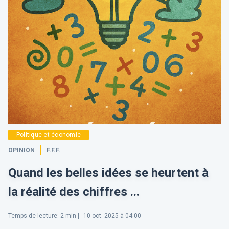
Politique et économie
OPINION
F.F.F.
Quand les belles idées se heurtent à
la réalité des chiffres ...
Temps de lecture
:
2
min |
10 oct. 2025 à 04:00