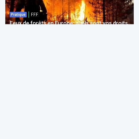
F.F.F.
Pratique
Feux de forêts en Europe: quels sont vos droits
si votre voyage est impacté ?
Bruno Colmant
Professeur, Membre de l'Académie Royale
06 Aug 2026 à 04:00
GRH, Emploi, formation
F.F.F.
Opinion
Quelles études choisir en septembre 2026 ?