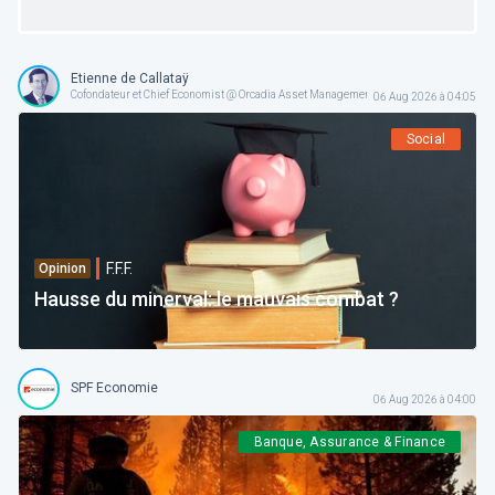
Etienne de Callataÿ
Cofondateur et Chief Economist @ Orcadia Asset Management
06 Aug 2026 à 04:05
Social
F.F.F.
Opinion
Hausse du minerval: le mauvais combat ?
SPF Economie
06 Aug 2026 à 04:00
Banque, Assurance & Finance