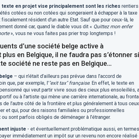
texte en projet vise principalement sont les riches
rentiers
iétés cotées ou non cotées qui songeraient à échapper à la taxe 
fiscalement résident d'un autre Etat. Sauf que pour ceux-là, le
rement donné car, quand le diable vous dit «
Quittez mon enfer
porte
», vous ne vous faites pas prier trop longtemps !
fluents d’une société belge active à
t plus en Belgique, il ne faudra pas s’étonner si
te société ne reste pas en Belgique...
 belge
– qui n’était d’ailleurs pas prévue dans l’accord de
in que, par exemple, l'
"exit tax" française
. En effet, le texte en
pensionné qui veut partir vivre sous des cieux plus ensoleillés, 
portif ou à l’artiste qui mène une carrière internationale, au fronta
e l’autre côté de la frontière et plus généralement à tous ceux
ier et qui, pour des raisons familiales ou professionnelles
 ou sont parfois obligés de déménager à l’étranger.
ment injuste
- et éventuellement problématique aussi, en terme
r payer immédiatement un impôt sur un revenu non encore réalisé 