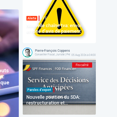
F.F.F.
Alerte
Nouvelle chaîne tva: envoi
erroné d’avis de paiement
Pierre-François Coppens
Conseiller Fiscal, Juriste | Président @ AFPC
05 Aug 2026 à 04:00
Fiscalité
outs
n:
 que
F.F.F.
Paroles d’expert
Nouvelle position du SDA:
restructuration et
reinvestissement