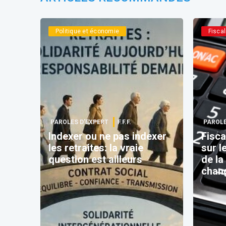
Politique et économie
Fiscal
PAROLES D’EXPERT
F.F.F.
PAROLE
Indexer ou ne pas indexer
Fisca
les retraites: la vraie
sur l
question est ailleurs
de la
chan