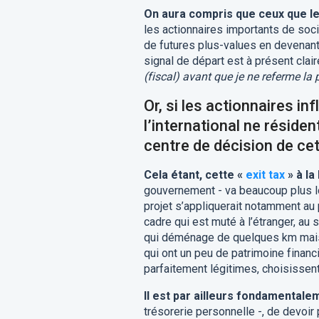
On aura compris que ceux que le 
les actionnaires importants de soc
de futures plus-values en devenant 
signal de départ est à présent clai
(fiscal) avant que je ne referme la 
Or, si les actionnaires in
l’international ne résiden
centre de décision de cet
Cela étant, cette «
exit tax
» à la
gouvernement - va beaucoup plus lo
projet s’appliquerait notamment au 
cadre qui est muté à l’étranger, au s
qui déménage de quelques km mais d
qui ont un peu de patrimoine financ
parfaitement légitimes, choisissent
Il est par ailleurs fondamentale
trésorerie personnelle -, de devoi