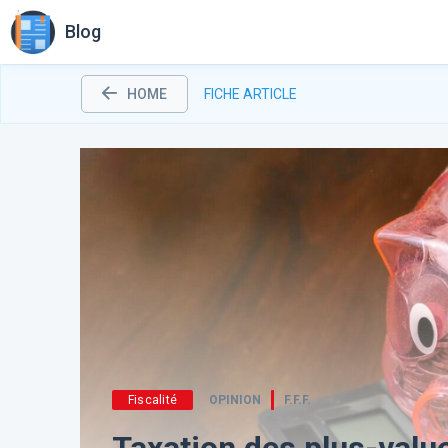
Blog
HOME
FICHE ARTICLE
Fiscalité
OPINION
F.F.F.
​Taxation des plus-value