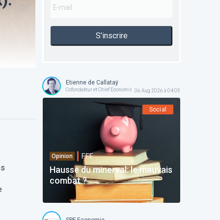
S'inscrire
Etienne de Callataÿ
Cofondateur et Chief Economist @ Orcadia Asset Management
06 Aug 2026 à 04:05
Social
F.F.F.
Opinion
ns
Hausse du minerval: le mauvais
combat ?
e
SPF Economie