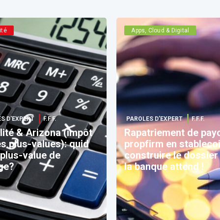
ité
Apps, Cloud & Digital
S D’EXPERT
F.F.F.
PAROLES D’EXPERT
F.F.F.
lité & Arizona (impôt
Rapatriement de pay
es plus-values): quid
propfirm en stablecoi
 plus-value de
construire le dossier
ge?
la banque attend !