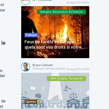
06 Aug 2026 à 04:00
 et
sur
Banque, Assurance & Finance
F.F.F.
Pratique
Feux de forêts en Europe:
 le
quels sont vos droits si votre
voyage est impacté ?
Bruno Colmant
Professeur, Membre de l'Académie Royale
06 Aug 2026 à 04:00
au
lier
GRH, Emploi, formation
s de
F.F.F.
Opinion
et
Quelles études choisir en