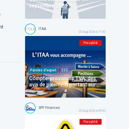
septembre 2026 ?
e
nt
ITAA
05 Aug 2026 à 11:30
Fiscalité
F.F.F.
Paroles d’expert
Compte-provisions TVA: des
avis de paiement portant sur
des montants déjà payés
SPF Finances
05 Aug 2026 à 09:30
Fiscalité