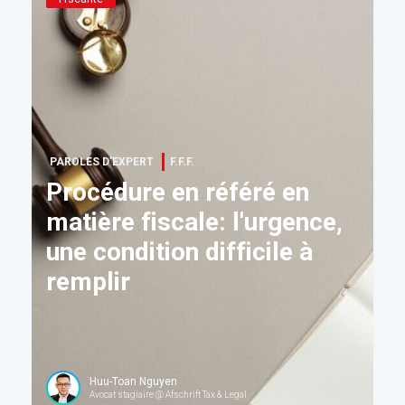
PAROLES D’EXPERT
F.F.F.
Procédure en référé en
matière fiscale: l'urgence,
une condition difficile à
remplir
Huu-Toan Nguyen
Avocat stagiaire @ Afschrift Tax & Legal