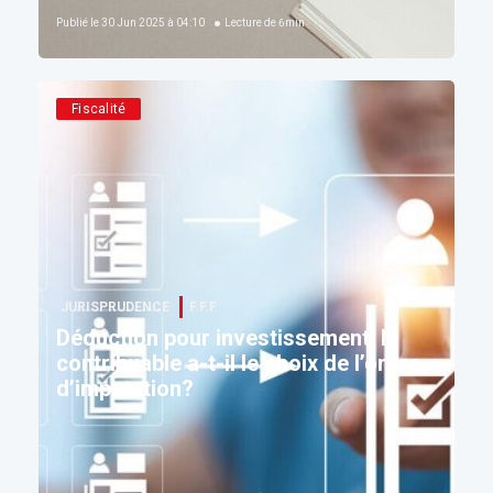
Publié le
30 Jun 2025 à 04:10
Lecture de
6
min
Fiscalité
JURISPRUDENCE
F.F.F.
Déduction pour investissement: le
contribuable a-t-il le choix de l’ordre
d’imputation?