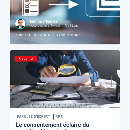
Huu-Toan Nguyen
Avocat stagiaire @ Afschrift Tax & Legal
Publié le
04 Jun 2025 à 06:00
Lecture de
6
min
Fiscalité
PAROLES D’EXPERT
F.F.F.
Le consentement éclairé du