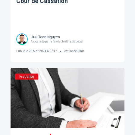
Cour de Cassation
Huu-Toan Nguyen
Avocat stagiaire @ Afschrift Tax & Legal
Publié le
22 Mar 2024 à 07:47
Lecture de
5
min
Fiscalité