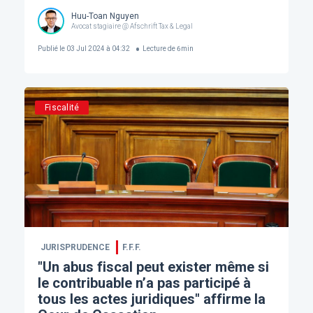
Huu-Toan Nguyen
Avocat stagiaire @ Afschrift Tax & Legal
Publié le
03 Jul 2024 à 04:32
Lecture de
6
min
Fiscalité
JURISPRUDENCE
F.F.F.
"Un abus fiscal peut exister même si
le contribuable n’a pas participé à
tous les actes juridiques" affirme la