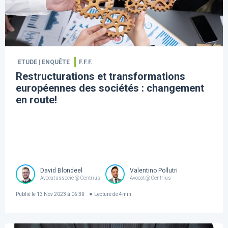
ETUDE | ENQUÊTE
F.F.F.
Restructurations et transformations
européennes des sociétés : changement
en route!
David Blondeel
Valentino Pollutri
Avocat associé @ Centrius
Avocat @ Centrius
Publié le
13 Nov 2023 à 06:38
Lecture de
4
min