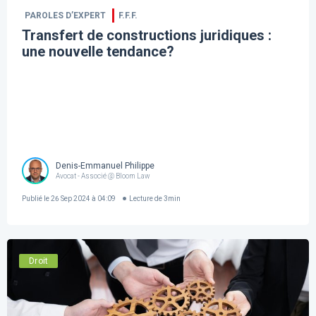
PAROLES D’EXPERT
F.F.F.
Transfert de constructions juridiques :
une nouvelle tendance?
Denis-Emmanuel Philippe
Avocat - Associé @ Bloom Law
Publié le
26 Sep 2024 à 04:09
Lecture de
3
min
Droit