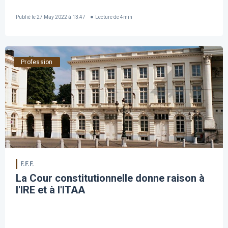
Publié le
27 May 2022 à 13:47
Lecture de
4
min
Profession
F.F.F.
La Cour constitutionnelle donne raison à
l'IRE et à l'ITAA