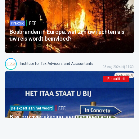
F.F.F.
Praktijk
Bosbranden in Europa: wat zijn uw rechten als
uw reis wordt beïnvloed?
Institute for Tax Advisors and Accountants
05 Aug 2026 bij 11:30
Fiscaliteit
F.F.F.
De expert aan het woord
Btw-provisierekening: aanmaningen voor
bedragen die al betaald zijn