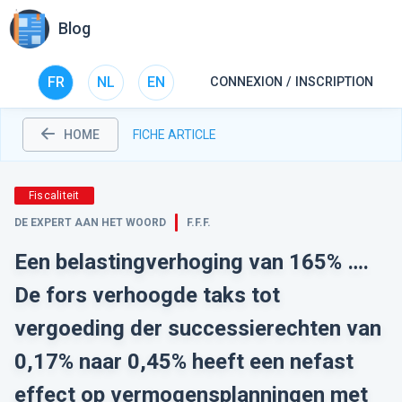
Blog
FR
NL
EN
CONNEXION / INSCRIPTION
HOME
FICHE ARTICLE
Fiscaliteit
DE EXPERT AAN HET WOORD
F.F.F.
Een belastingverhoging van 165% ….
De fors verhoogde taks tot
vergoeding der successierechten van
0,17% naar 0,45% heeft een nefast
effect op vermogensplanningen met