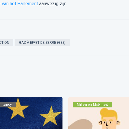
e van het Parlement
aanwezig zijn.
CTION
GAZ À EFFET DE SERRE (GES)
ntancy
Milieu en Mobiliteit