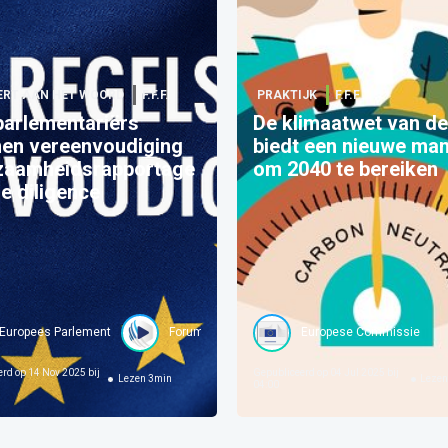
ERT AAN HET WOORD
F.F.F.
PRAKTIJK
F.F.F.
parlementariërs
De klimaatwet van d
nen vereenvoudiging
biedt een nieuwe man
zaamheidsrapportage
om 2040 te bereiken
e diligence
Europees Parlement
Forum For the Future
Europese Commissie
erd op
14 Nov 2025 bij
Gepubliceerd op
04 Jul 2025 bij
Lezen
3
min
Leze
04:00