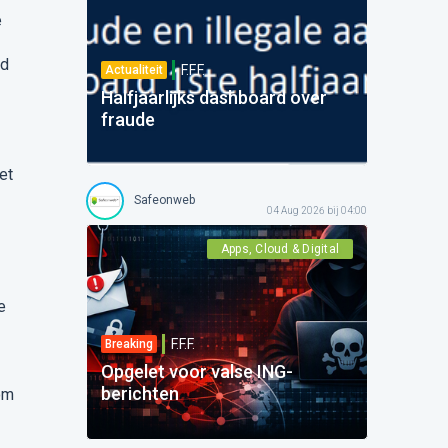
e
ld
F.F.F.
Actualiteit
Halfjaarlijks dashboard over
fraude
et
Safeonweb
04 Aug 2026 bij 04:00
Apps, Cloud & Digital
e
F.F.F.
Breaking
Opgelet voor valse ING-
berichten
om