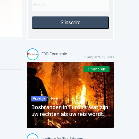
S'inscrire
FOD Economie
06 Aug 2026 bij 04:00
Financiën
F.F.F.
Praktijk
Bosbranden in Europa: wat zijn
uw rechten als uw reis wordt
beïnvloed?
Institute for Tax Advisors and Accountants