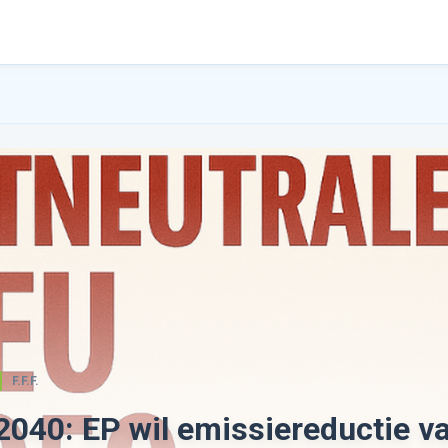
F.F.F.
 2040: EP wil emissiereductie v