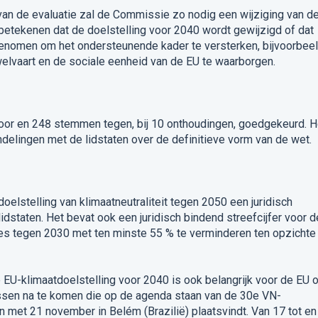
van de evaluatie zal de Commissie zo nodig een wijziging van d
 betekenen dat de doelstelling voor 2040 wordt gewijzigd of dat
enomen om het ondersteunende kader te versterken, bijvoorbee
elvaart en de sociale eenheid van de EU te waarborgen.
or en 248 stemmen tegen, bij 10 onthoudingen, goedgekeurd. H
ndelingen met de lidstaten over de definitieve vorm van de wet.
elstelling van klimaatneutraliteit tegen 2050 een juridisch
lidstaten. Het bevat ook een juridisch bindend streefcijfer voor d
s tegen 2030 met ten minste 55 % te verminderen ten opzichte
 EU-klimaatdoelstelling voor 2040 is ook belangrijk voor de EU 
issen na te komen die op de agenda staan van de 30e VN-
en met 21 november in Belém (Brazilië) plaatsvindt. Van 17 tot en