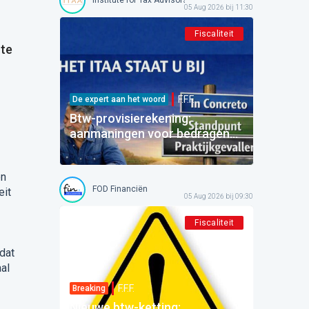
05 Aug 2026 bij 11:30
Fiscaliteit
 te
F.F.F.
De expert aan het woord
Btw-provisierekening:
aanmaningen voor bedragen
die al betaald zijn
en
FOD Financiën
eit
05 Aug 2026 bij 09:30
Fiscaliteit
dat
al
F.F.F.
Breaking
Nieuwe btw-ketting: