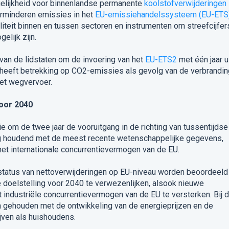
elijkheid voor binnenlandse permanente
koolstofverwijderingen
erminderen emissies in het
EU-emissiehandelssysteem (EU-ETS
iteit binnen en tussen sectoren en instrumenten om streefcijfer
elijk zijn.
van de lidstaten om de invoering van het
EU-ETS2
met één jaar u
 heeft betrekking op CO2-emissies als gevolg van de verbrandin
et wegvervoer.
voor 2040
 om de twee jaar de vooruitgang in de richting van tussentijdse
ng houdend met de meest recente wetenschappelijke gegevens,
et internationale concurrentievermogen van de EU.
 status van nettoverwijderingen op EU-niveau worden beoordeeld 
e doelstelling voor 2040 te verwezenlijken, alsook nieuwe
 industriële concurrentievermogen van de EU te versterken. Bij 
n gehouden met de ontwikkeling van de energieprijzen en de
jven als huishoudens.