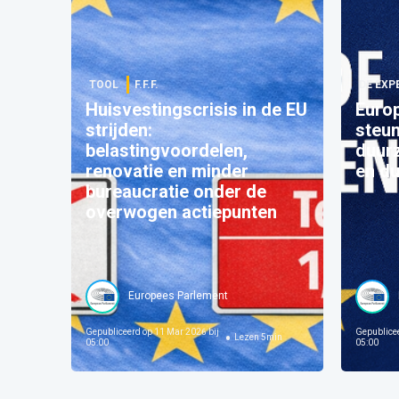
TOOL
F.F.F.
DE EXP
Huisvestingscrisis in de EU
Euro
strijden:
steu
belastingvoordelen,
duur
renovatie en minder
en du
bureaucratie onder de
overwogen actiepunten
Europees Parlement
Gepubliceerd op
11 Mar 2026 bij
Gepublice
Lezen
5
min
05:00
05:00