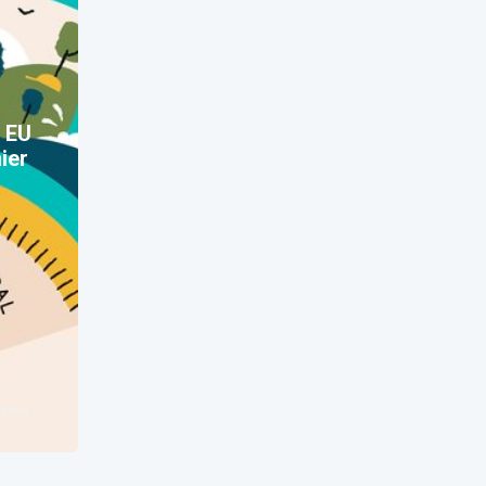
e EU
ier
n
8
min