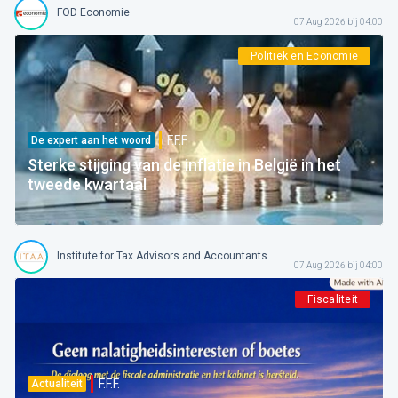
FOD Economie
07 Aug 2026 bij 04:00
Politiek en Economie
F.F.F.
De expert aan het woord
Sterke stijging van de inflatie in België in het
tweede kwartaal
Institute for Tax Advisors and Accountants
07 Aug 2026 bij 04:00
Fiscaliteit
F.F.F.
Actualiteit