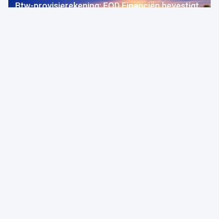
Btw-provisierekening: FOD Financiën bevestigt
dat er geen boetes komen
FOD Economie
06 Aug 2026 bij 04:00
Financiën
F.F.F.
Praktijk
Bosbranden in Europa: wat zijn uw rechten als
uw reis wordt beïnvloed?
Institute for Tax Advisors and Accountants
05 Aug 2026 bij 11:30
Fiscaliteit