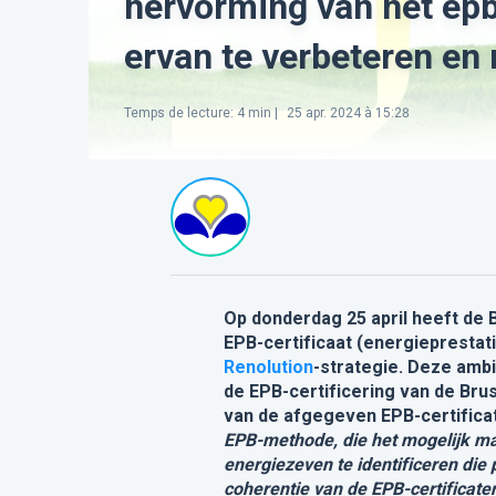
hervorming van het epb
ervan te verbeteren en
Temps de lecture
:
4
min |
25 apr. 2024 à 15:28
Op donderdag 25 april heeft de 
EPB-certificaat (energiepresta
Renolution
-strategie. Deze amb
de EPB-certificering van de Bru
van de afgegeven EPB-certificat
EPB-methode, die het mogelijk ma
energiezeven te identificeren die
coherentie van de EPB-certificate