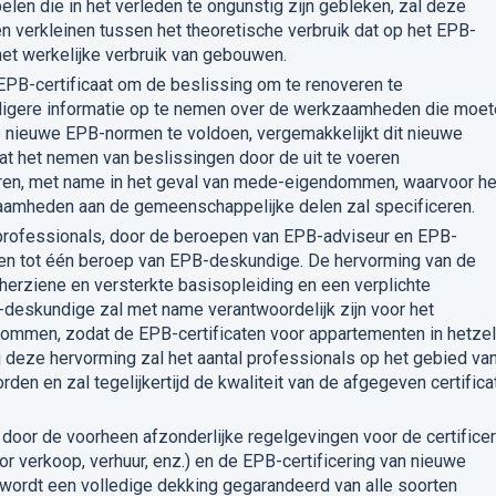
len die in het verleden te ongunstig zijn gebleken, zal deze
n verkleinen tussen het theoretische verbruik dat op het EPB-
het werkelijke verbruik van gebouwen.
 EPB-certificaat om de beslissing om te renoveren te
edigere informatie op te nemen over de werkzaamheden die moe
 nieuwe EPB-normen te voldoen, vergemakkelijkt dit nieuwe
at het nemen van beslissingen door de uit te voeren
en, met name in het geval van mede-eigendommen, waarvoor he
zaamheden aan de gemeenschappelijke delen zal specificeren.
-professionals, door de beroepen van EPB-adviseur en EPB-
gen tot één beroep van EPB-deskundige. De hervorming van de
herziene en versterkte basisopleiding en een verplichte
deskundige zal met name verantwoordelijk zijn voor het
dommen, zodat de EPB-certificaten voor appartementen in hetze
j deze hervorming zal het aantal professionals op het gebied va
den en zal tegelijkertijd de kwaliteit van de afgegeven certifica
oor de voorheen afzonderlijke regelgevingen voor de certificer
 verkoop, verhuur, enz.) en de EPB-certificering van nieuwe
ordt een volledige dekking gegarandeerd van alle soorten