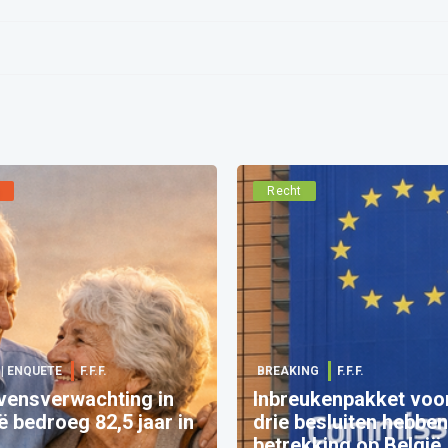
l
Recht
 | ENQUETE
F.F.F.
BREAKING
F.F.F.
vensverwachting in
Inbreukenpakket voor 
ë bedroeg 82,5 jaar in
drie besluiten hebbe
betrekking op België