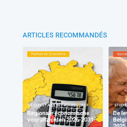
ARTICLES RECOMMANDÉS
Politiek en Economie
Socia
DE EXPERT AAN HET WOORD
F.F.F.
STUDIE
Regionale economische
De le
vooruitzichten 2026-2031
Belgi
2025