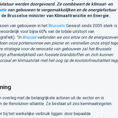
gislatuur werden doorgevoerd. Ze combineert de klimaat- en
atie
van gebouwen te vergemakkelijken en de energiefactuur 
s de Brusselse minister van Klimaattransitie en Energie.
assen van gebouwen in het
Brussels
Gewest sinds 2005 sterk is
oordelijk voor bijna 60% van de totale uitstoot van
grafiek).
“In
Brussel
verbinden we ons ertoe om de energiezeven
doen onze portemonnee een plezier en versnellen onze strijd teg
e strategie voor de renovatie van gebouwen zal het Brussels
ijn afhankelijkheid van fossiele brandstoffen en zich kunnen
ciaal en klimaatvlak met het oog op de koolstofneutraliteit teg
ming
 overleg met de belangrijkste actoren uit de sector en is
de Renolution-alliantie. Ze bestaat uit zes kernmaatregelen:
er bij het werkelijke verbruik liggen: door bepaalde