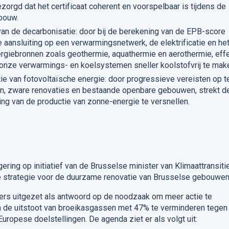
orgd dat het certificaat coherent en voorspelbaar is tijdens de
bouw.
an de decarbonisatie: door bij de berekening van de EPB-score
 aansluiting op een verwarmingsnetwerk, de elektrificatie en he
rgiebronnen zoals geothermie, aquathermie en aerothermie, eff
onze verwarmings- en koelsystemen sneller koolstofvrij te mak
atie van fotovoltaïsche energie: door progressieve vereisten op t
, zware renovaties en bestaande openbare gebouwen, strekt d
ing van de productie van zonne-energie te versnellen.
ring op initiatief van de Brusselse minister van Klimaattransiti
de strategie voor de duurzame renovatie van Brusselse gebouwen
oers uitgezet als antwoord op de noodzaak om meer actie te
 de uitstoot van broeikasgassen met 47% te verminderen tegen
ropese doelstellingen. De agenda ziet er als volgt uit: