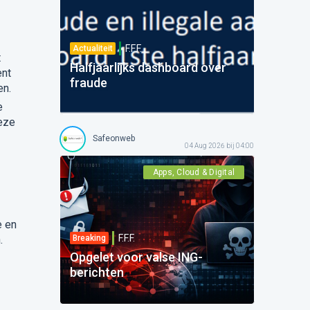
F.F.F.
Actualiteit
t
Halfjaarlijks dashboard over
ent
fraude
en.
e
eze
Safeonweb
04 Aug 2026 bij 04:00
Apps, Cloud & Digital
e en
F.F.F.
Breaking
.
Opgelet voor valse ING-
berichten