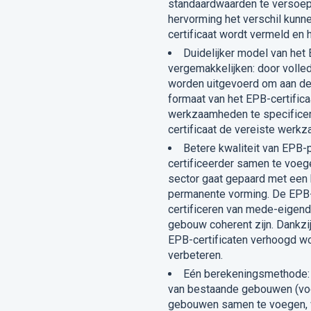
standaardwaarden te versoepe
hervorming het verschil kunne
certificaat wordt vermeld en 
Duidelijker model van het
vergemakkelijken: door voll
worden uitgevoerd om aan de
formaat van het EPB-certifica
werkzaamheden te specificer
certificaat de vereiste werk
Betere kwaliteit van EPB
certificeerder samen te voe
sector gaat gepaard met een 
permanente vorming. De EPB-
certificeren van mede-eigen
gebouw coherent zijn. Dankzi
EPB-certificaten verhoogd wor
verbeteren.
Eén berekeningsmethode: d
van bestaande gebouwen (voor
gebouwen samen te voegen, w