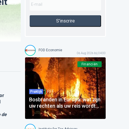
it
S'inscrire
FOD Economie
06 Aug 2026 bij 04:00
Financiën
F.F.F.
Praktijk
or
Bosbranden in Europa: wat zijn
d
uw rechten als uw reis wordt
beïnvloed?
o de
Institute for Tax Advisors and Accountants