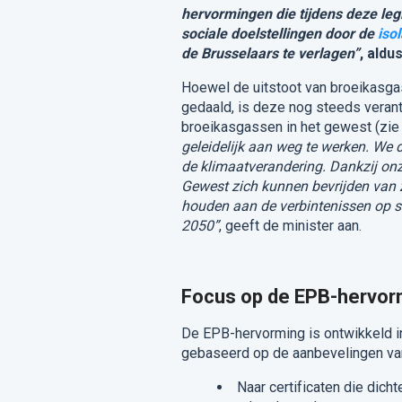
hervormingen die tijdens deze le
sociale doelstellingen door de
isol
de Brusselaars te verlagen”
, aldu
Hoewel de uitstoot van broeikasg
gedaald, is deze nog steeds verantw
broeikasgassen in het gewest (zie 
geleidelijk aan weg te werken. We 
de klimaatverandering. Dankzij onz
Gewest zich kunnen bevrijden van z
houden aan de verbintenissen op so
2050”
, geeft de minister aan.
Focus op de EPB-hervor
De EPB-hervorming is ontwikkeld in
gebaseerd op de aanbevelingen van 
Naar certificaten die dicht