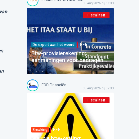
05 Aug 2026 bij 11:30
van
Fiscaliteit
F.F.F.
De expert aan het woord
en
Btw-provisierekening:
aanmaningen voor bedragen
die al betaald zijn
en
FOD Financiën
05 Aug 2026 bij 09:30
Fiscaliteit
F.F.F.
Breaking
Nieuwe btw-ketting: