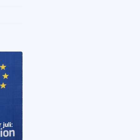
juli:
n