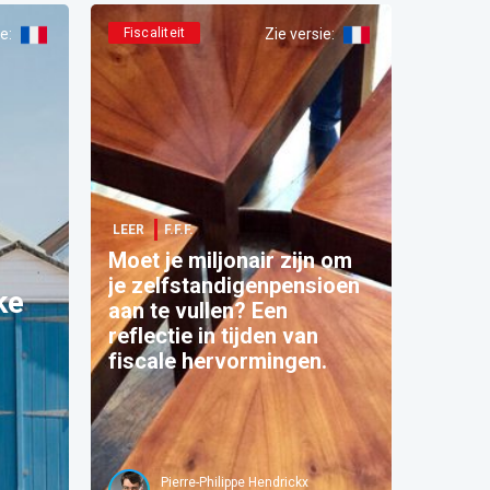
ie
:
Fiscaliteit
Zie versie
:
LEER
F.F.F.
Moet je miljonair zijn om
je zelfstandigenpensioen
ke
aan te vullen? Een
reflectie in tijden van
fiscale hervormingen.
Pierre-Philippe Hendrickx