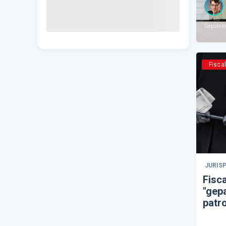
Gepublic
Fiscal
JURIS
Fisc
"gep
patro