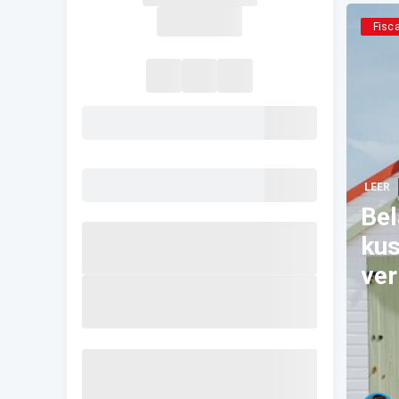
Fisca
LEER
Bel
kus
ver