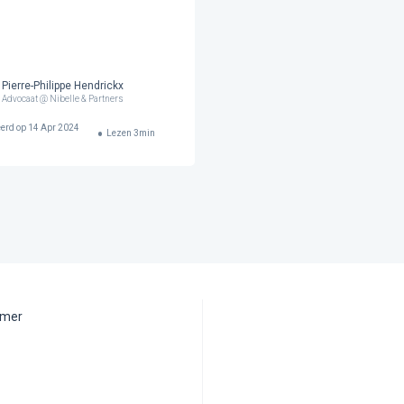
Pierre-Philippe Hendrickx
Advocaat @ Nibelle & Partners
erd op
14 Apr 2024
Lezen
3
min
aimer