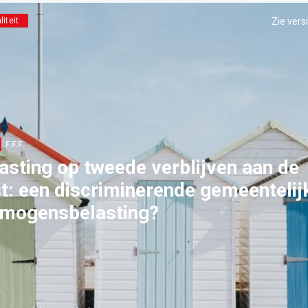
liteit
Zie vers
F.F.F.
asting op tweede verblijven aan de
t: een discriminerende gemeentelij
mogensbelasting?