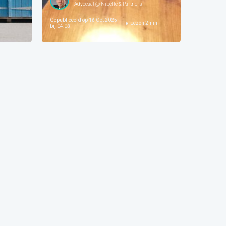
Advocaat @ Nibelle & Partners
Gepubliceerd op
16 Oct 2025
Lezen
2
min
bij 04:08