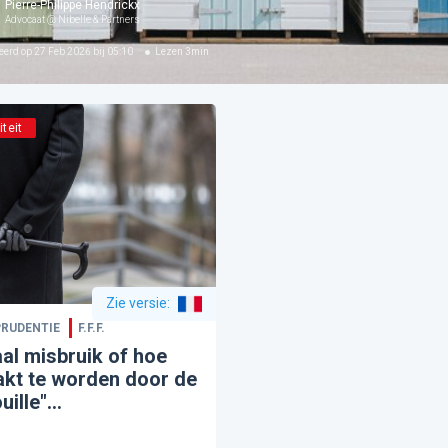
Pierre-Philippe Hendrickx
Advocaat @ Nibelle & Partners
eerd op
27 Feb 2026 bij 05:10
Lezen
3
min
iteit
Zie versie
:
PRUDENTIE
F.F.F.
aal misbruik of hoe
akt te worden door de
uille"...