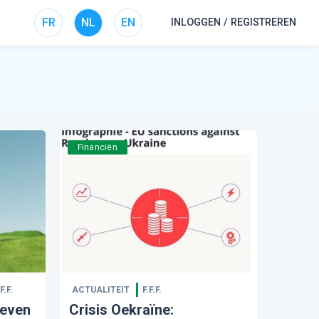
FR
NL
EN
INLOGGEN / REGISTREREN
Financiën
F.F.
ACTUALITEIT
F.F.F.
ieven
Crisis Oekraïne: