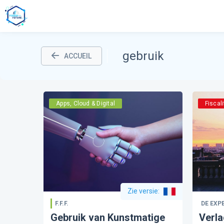
gebruik
ACCUEIL
Apps, Cloud & Digital
Fiscali
Zie versie
:
F.F.F.
DE EXP
Gebruik van Kunstmatige
Verla