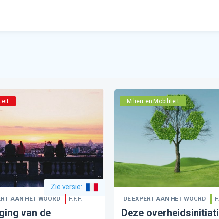
teit
Milieu en Mobiliteit
Zie versie
:
ERT AAN HET WOORD
F.F.F.
DE EXPERT AAN HET WOORD
F.
ging van de
Deze overheidsinitiat