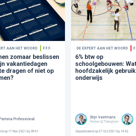
ERT AAN HET WOORD
F.F.F.
DE EXPERT AAN HET WOORD
F.
men zomaar beslissen
6% btw op
jn vakantiedagen
schoolgebouwen: Wat
te dragen of niet op
hoofdzakelijk gebruik
emen?
onderwijs
Stijn Vastmans
Partena Professional
Partner @ Tiberghien
erd op
17 Nov 2021 bij 09:41
Gepubliceerd op
27 Oct 2021 bij 14:42