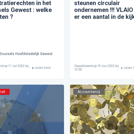
tratierechten in het
steunen circulair
els Gewest : welke
ondernemen !!! VLAIO
ten ?
er een aantal in de kijk
Brussels Hoofdstedelijk Gewest
erd op
11 Jul 2022 bij
Gepubliceerd op
19 Jun 2022 bij
Lezen
2
min
Lezen
15:03
teit
Accountancy