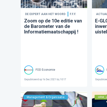
DE EXPERT AAN HET WOORD
F.F.F.
ACTUAL
Zoom op de 10e editie van
E-GL
de Barometer van de
inwer
Informatiemaatschappij !
uistel
FOD Economie
Gepubliceerd op
16 Dec 2021 bij 10:17
Gepublice
Management & Organisatie
HRM, j