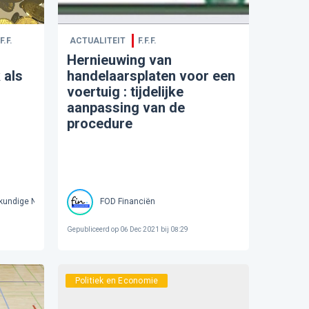
F.F.
ACTUALITEIT
F.F.F.
Hernieuwing van
 als
handelaarsplaten voor een
voertuig : tijdelijke
aanpassing van de
procedure
kundige Normen
FOD Financiën
Gepubliceerd op
06 Dec 2021 bij 08:29
Politiek en Economie