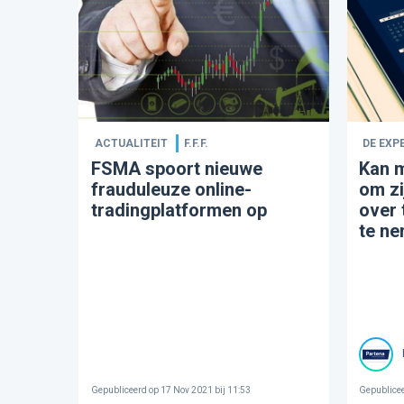
ACTUALITEIT
F.F.F.
DE EXP
FSMA spoort nieuwe
Kan 
frauduleuze online-
om zi
tradingplatformen op
over 
te n
Gepubliceerd op
17 Nov 2021 bij 11:53
Gepublice