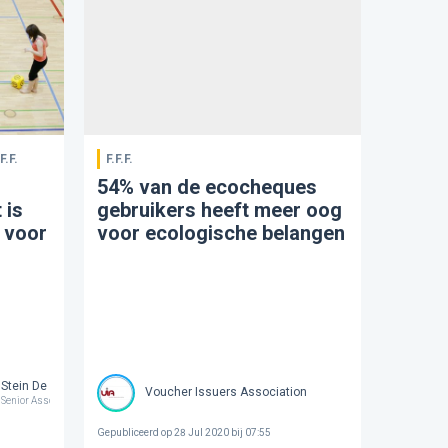
F.F.
F.F.F.
54% van de ecocheques
 is
gebruikers heeft meer oog
 voor
voor ecologische belangen
Stein De Maeijer
Voucher Issuers Association
Senior Associate @ Tiberghien
Gepubliceerd op
28 Jul 2020 bij 07:55