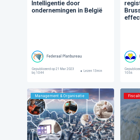
Intelligentie door
regis
ondernemingen in België
Bruss
effec
Federaal Planbureau
Gepubliceerd op
21 Mar 2023
Gepublice
Lezen
13
min
bij 10:44
10:56
Management & Organisatie
Fiscali