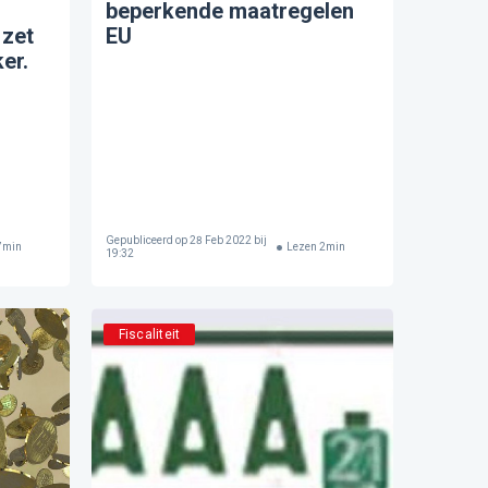
beperkende maatregelen
 zet
EU
er.​
Gepubliceerd op
28 Feb 2022 bij
7
min
Lezen
2
min
19:32
Fiscaliteit