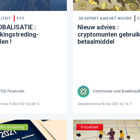
ITEIT
F.F.F.
DE EXPERT AAN HET WOORD
F.
OBALISATIE :
Nieuw advies :
kingstreding-
cryptomunten gebruik
len !
betaalmiddel
FOD Financiën
Commissie voor Boekhoud
erd op
15 Dec 2021 bij 08:13
Gepubliceerd op
06 Dec 2021 bij 16:17
obs & training
Fiscaliteit