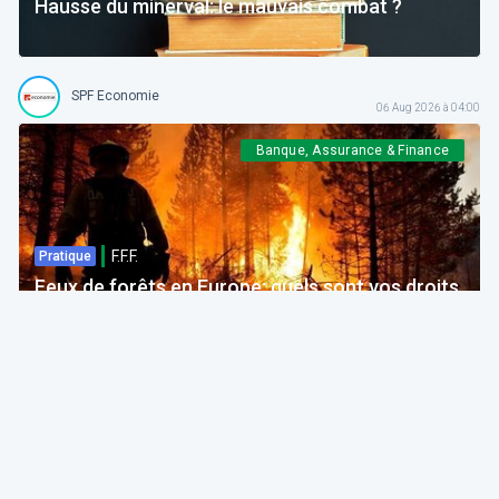
Hausse du minerval: le mauvais combat ?
SPF Economie
06 Aug 2026 à 04:00
Banque, Assurance & Finance
F.F.F.
Pratique
Feux de forêts en Europe: quels sont vos droits
si votre voyage est impacté ?
Bruno Colmant
Professeur, Membre de l'Académie Royale
06 Aug 2026 à 04:00
GRH, Emploi, formation