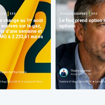
LITÉ
F.F.F.
PAROLES D’EXPERT
F.F.F.
i change au 1ᵉʳ août
Le fisc prend option 
 accises sur le gaz,
options
is d’une semaine et
G à 2.233,61 euros
Thierry Litannie
Forum For the Future
Avocat @ LITAXLAW
 Aug 2026 à 04:10
Lecture de
19
min
Publié le
01 Aug 2026 à 04:00
Lecture d