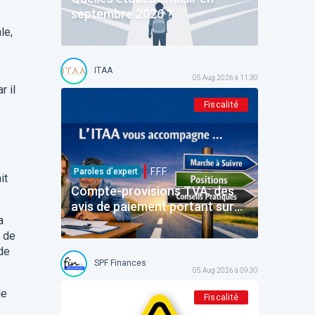
septembre 2026 ?
le,
ITAA
05 Aug 2026 à 11:30
r il
Fiscalité
F.F.F.
Paroles d’expert
it
Compte-provisions TVA: des
avis de paiement portant sur
a
des montants déjà payés
n de
 de
SPF Finances
05 Aug 2026 à 09:30
le
Fiscalité