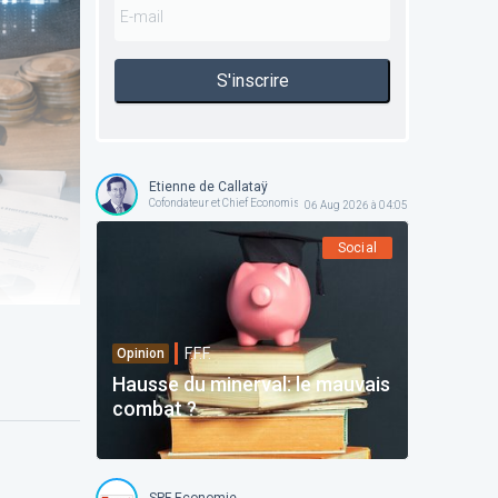
S'inscrire
Etienne de Callataÿ
Cofondateur et Chief Economist @ Orcadia Asset Management
06 Aug 2026 à 04:05
Social
F.F.F.
Opinion
Hausse du minerval: le mauvais
combat ?
SPF Economie