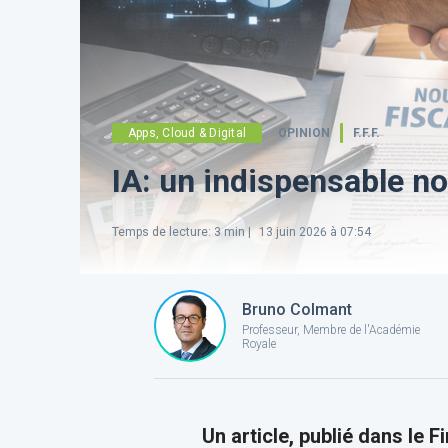
Apps, Cloud & Digital
OPINION
F.F.F.
IA: un indispensable no
Temps de lecture
:
3
min |
13 juin 2026 à 07:54
Bruno Colmant
Professeur, Membre de l'Académie
Royale
​Un article, publié dans le F