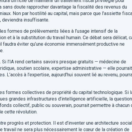
ndra difficile de maintenir un traitement fiscal privilégié pour
dra sans doute rapprocher davantage la fiscalité des revenus du
niaux. Non par hostilité au capital, mais parce que l’assiette fisca
, deviendra insuffisante.
elles formes de prélèvements liées à l’usage intensif de la
on et à la substitution du travail humain. Ce débat sera délicat, ca
is il faudra éviter qu’une économie immensément productive ne
e.
. Si l’IA rend certains savoirs presque gratuits — médecine de
dique, soutien scolaire, expertise administrative — elle pourrait
s. L’accès à l’expertise, aujourd’hui souvent lié au revenu, pourra
des formes collectives de propriété du capital technologique. Si l
es grandes infrastructures d’intelligence artificielle, la questio
fonds collectif, public ou souverain, pourrait permettre à chacun
de cette révolution.
tre progrès et protection. Il est d’inventer une architecture socia
 travail ne sera plus nécessairement le cœur de la création de