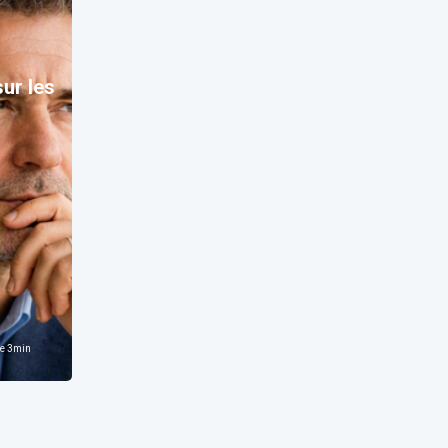
sur les
e
3
min