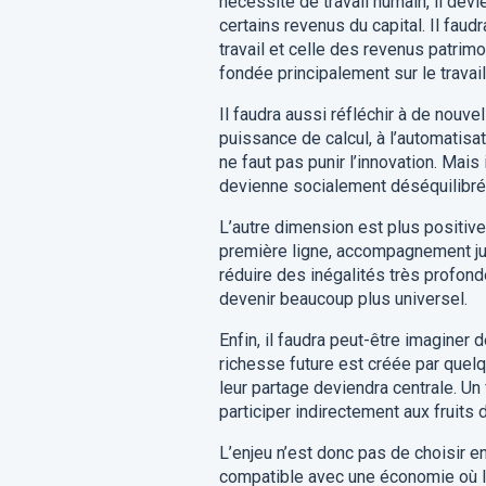
nécessité de travail humain, il devie
certains revenus du capital. Il fau
travail et celle des revenus patrimo
fondée principalement sur le travail
Il faudra aussi réfléchir à de nouv
puissance de calcul, à l’automatisati
ne faut pas punir l’innovation. Ma
devienne socialement déséquilibré
L’autre dimension est plus positive
première ligne, accompagnement juri
réduire des inégalités très profonde
devenir beaucoup plus universel.
Enfin, il faudra peut-être imaginer 
richesse future est créée par quelqu
leur partage deviendra centrale. Un 
participer indirectement aux fruits 
L’enjeu n’est donc pas de choisir en
compatible avec une économie où le