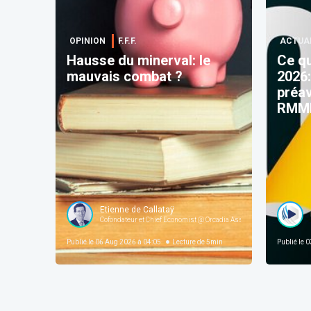
OPINION
F.F.F.
ACTUA
Hausse du minerval: le
Ce qu
mauvais combat ?
2026:
préav
RMMM
Etienne de Callataÿ
Cofondateur et Chief Economist @ Orcadia Asset Management
Publié le
06 Aug 2026 à 04:05
Lecture de
5
min
Publié le
03