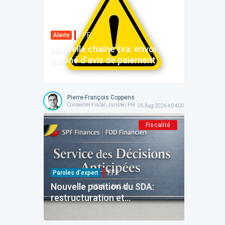
F.F.F.
Alerte
Nouvelle chaîne tva: envoi
erroné d’avis de paiement
Pierre-François Coppens
Conseiller Fiscal, Juriste | Président @ AFPC
05 Aug 2026 à 04:00
Fiscalité
F.F.F.
Paroles d’expert
Nouvelle position du SDA:
restructuration et
reinvestissement