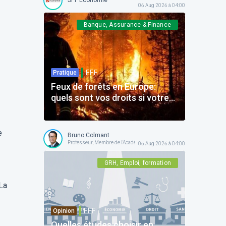
06 Aug 2026 à 04:00
Banque, Assurance & Finance
F.F.F.
Pratique
Feux de forêts en Europe:
quels sont vos droits si votre
voyage est impacté ?
e
Bruno Colmant
Professeur, Membre de l'Académie Royale
06 Aug 2026 à 04:00
GRH, Emploi, formation
 La
F.F.F.
Opinion
Quelles études choisir en