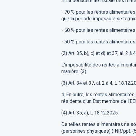
3.
La déduct
ibilité
fiscale
des rente
-
70 %
pour les rentes alimentaires
que la période imposable se termin
-
60
%
pour les
r
entes alimentaires
-
50 %
pour les rentes alimentaires
(2)
Art.
3
5
,
b), c) e
t
d)
e
t
3
7
,
al
.
2 à 4
L’imposabilité des rentes alimenta
manière.
(
3)
(3) Art.
3
4
e
t
3
7
,
al
.
2 à 4,
L
18.12.2
4.
En outre, les rentes alimentaires
résidente d’un Etat membre de l’EE
(4) Art.
3
5
, a),
L
18.12.2025
.
De telles
rentes alimentaires
ne so
(personnes physiques)
(INR/p
p
).
(