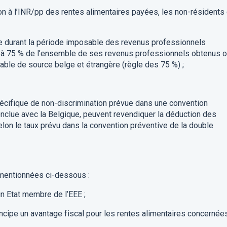
on
à l’INR/p
p
des rentes alimentaires payées
,
l
es non-résidents 
e
durant la période imposable
des revenus professionnels
 à
75
% de l’ensemble de
ses
revenus professionnels
obtenus 
able de source belge
et
étrangère
(règle des 75
%
) ;
pécifique de non-discrimination
prévue dans une convention
nclue avec la Belgique,
peuvent
revendiquer
la déduction des
elon le
taux prévu
dans la convention préventive de
la
double
 mentionnées ci-
dessous :
un Etat membre de
l’EEE ;
incipe
un avantage fiscal pour les rentes alimentaires
concernées