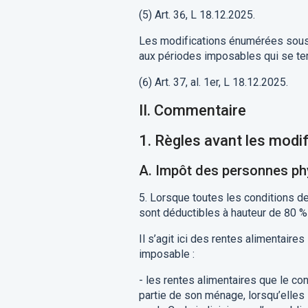
(5)
Art.
3
6
,
L
18.12.2025
.
Les mod
ifications énumérées
sous
aux périodes imposables
qui se te
(6) Art.
3
7
,
al
.
1
er
,
L 18
.
12.2025
.
II.
Commentaire
1.
R
ègle
s
avant
les modif
A
.
Impôt des personnes ph
5.
Lorsque
toutes les conditions de 
sont
déductibles
à hauteur de 80
%
Il s’agit
ici des
rentes alimentaires
imposable
:
-
l
es rentes alimentaires
que le con
partie de son ménage
, lorsqu’elle