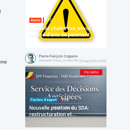
t
F.F.F.
Alerte
Nouvelle chaîne tva: envoi
erroné d’avis de paiement
Pierre-François Coppens
Conseiller Fiscal, Juriste | Président @ AFPC
ême
05 Aug 2026 à 04:00
Fiscalité
F.F.F.
Paroles d’expert
Nouvelle position du SDA:
restructuration et
reinvestissement