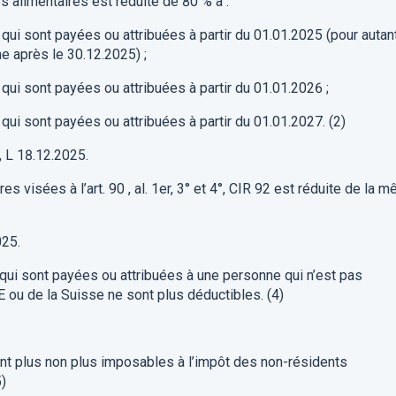
s alimentaires
est
réduite de
80
% à :
qui sont
payées ou attribuées à partir du 01.01.2025
(pour autan
e après le 30.12.2025)
;
qui sont
payées ou attribuées à partir du
01.01.202
6
;
qui sont
payées ou attribuées
à partir du
01.01.202
7
.
(2)
,
L
18.12.2025
.
ires
visées à l’art. 90 , al
.
1
er
, 3° et 4°
,
CIR 92
est
réduite
de la m
025
.
 qui sont payées ou attribuées
à une personne qui n’est pas
E ou de
la Suisse ne sont plus déductibles.
(4)
nt
plus
non plus
imposables
à l’impôt des non-résidents
5)