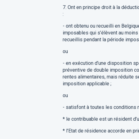
7.
Ont en principe droit
à
la
déducti
:
-
ont
obtenu ou recueilli
en Belgiqu
imposables
qui s’élèvent au moins
recueillis
pendant la période impos
o
u
-
en exécution
d’une dispo
sition s
préventive de double imposition co
rentes alimentaires, mais réduite
s
imposition applicable
;
o
u
-
satisf
ont
à toutes les conditions
*
le contribuable est
un
résident
d’
*
l’Etat
de résidence accorde
en pr