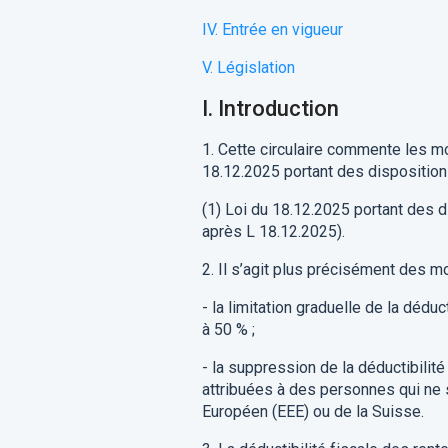
IV. Entrée en vigueur
V.
Législation
I.
In
troduction
1.
Cette circulaire
commente les mod
18.12.2025
portant des
dispositio
(1)
Loi du
18.12.2025
portant des 
après L
18.12.2025
).
2.
Il s’agit plus précisément des mo
-
la
limitation graduelle
de la déduc
à 50
%
;
-
la suppression de
la déduc
tibilité
attribuées à des personnes qui ne
E
uropéen (EEE)
ou de la Suisse.