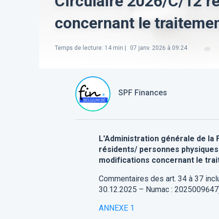
Circulaire 2026/C/12 re
concernant le traitemen
Temps de lecture
:
14
min |
07 janv. 2026 à 09:24
SPF Finances
L'A
dministration générale de la 
résidents/ personnes physiques a
modifications concernant le trai
Commenta
ires des art.
3
4
à
3
7
incl
30.12.2025
–
Numac
:
2025009647
ANNEXE 1