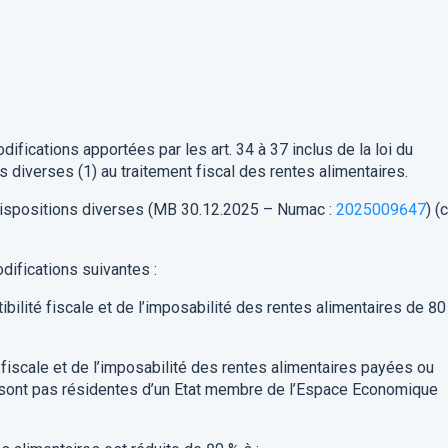
ifications apportées par les art. 3
4
à 3
7
inclus de l
a loi
du
ns diverses
(1) au traitement fiscal
des rentes alimentaires.
dispositions diverses (MB
30.12.2025
–
Numac
:
2025009647
)
(c
difications suivantes :
tibilité
fiscale et de l’impos
abilité
des rentes alimentaires de 80
fiscale et de l’impos
abilit
é
des rentes alimentaires
payées ou
 sont pas
résidentes
d’un Etat membre de l’Espace
E
conomique