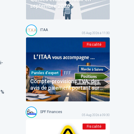
septembre 2026 ?
ITAA
05 Aug 2026 à 11:30
Fiscalité
i-
F.F.F.
Paroles d’expert
Compte-provisions TVA: des
avis de paiement portant sur
%
des montants déjà payés
SPF Finances
05 Aug 2026 à 09:30
Fiscalité