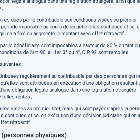
gation légale analogue
dans une législation étrangère
,
ainsi
que
l
s
;
ires dues par le contribuable
aux conditions
visées
au premier
 période imposable au cours de laquelle elles sont dues et ce, e
qui en a fixé ou augmenté le montant avec effet rétroactif
.
par le bénéficiaire
sont imposables
à hauteur de 80
% en tant q
conditions de l’art. 90, al
.
1
er
, 3° ou 4°
,
CIR 92 sont remplies.
 suivantes :
ttribuées régulièrement au contribuable
par des personnes qui n
squ’elles sont attribuées en exécution d’une obligation résultant 
 d’une obligation légale analogue
dans une législation
étrangère
 telles rentes ;
res visées au premier tiret,
mais qui sont payées après la péri
es sont dues et ce, en exécution d’une
décision judiciaire qui en 
fet rétroactif.
(personnes physiques)