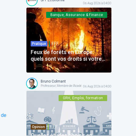
06 Aug 2026 à 04:00
Banque, Assurance & Finance
F.F.F.
Pratique
Feux de forêts en Europe:
quels sont vos droits si votre
voyage est impacté ?
Bruno Colmant
Professeur, Membre de l'Académie Royale
06 Aug 2026 à 04:00
GRH, Emploi, formation
 de
F.F.F.
Opinion
Quelles études choisir en