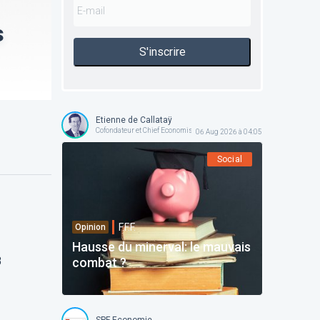
s
S'inscrire
Etienne de Callataÿ
Cofondateur et Chief Economist @ Orcadia Asset Management
06 Aug 2026 à 04:05
Social
F.F.F.
Opinion
Hausse du minerval: le mauvais
B
combat ?
SPF Economie