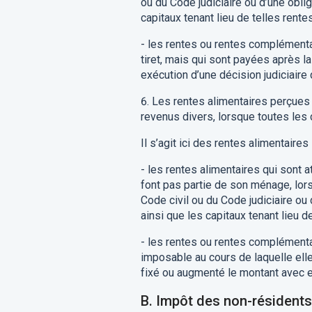
ou du Code judiciaire ou d’une obli
capitaux
tenant lieu de telles rente
-
les rentes ou rentes complémenta
tiret
,
mais qui sont payées après la
exécution d’une décision judiciaire
6.
Les rentes alimentaires
perçues
revenus divers,
lors
que toutes
les 
Il s’agit ici des rentes alimentaires
-
l
es rentes alimentaires qui sont a
font pas partie
d
e
son ménage,
lor
Code civil ou du Code judiciaire ou
ainsi
que l
es capitaux tenant lieu de
-
l
es rentes ou rentes complémentai
imposable au cours de laquelle ell
fixé ou augmenté le montant avec ef
B
.
Impôt des
non-résidents