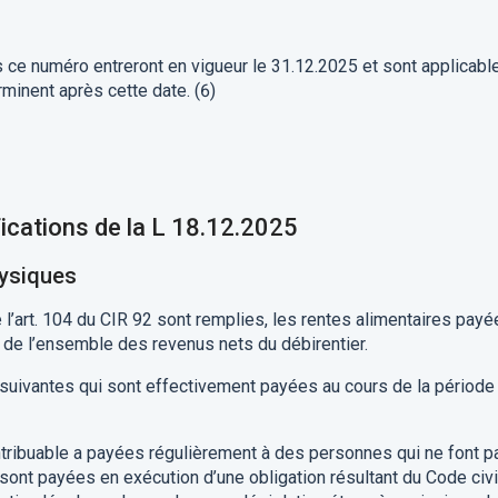
 ce numéro
entreront en vigueur le
31.12.
2025 e
t
sont applicabl
rminent après cette date.
(6)
ications de la
L
18.12
.2025
ysiques
l’art
. 104 du CIR 92 sont remplies, les
rentes alimentaires
payé
 d
e
l’ensemble des
revenu
s
net
s
du débir
entier
.
 suivantes qui
s
ont effecti
v
ement payées
au cours de
la période
tribuable a
payées
régulièrement
à des personnes qui ne font p
s sont payées
en exécution d’une obligation résultant du Code civi