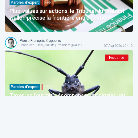
F.F.F.
Paroles d’expert
Plus-values sur actions: le Tribunal du Brabant
wallon précise la frontière entre gestion
normale et spéculation
Pierre-François Coppens
Conseiller Fiscal, Juriste | Président @ AFPC
07 Aug 2026 à 04:10
Fiscalité
F.F.F.
Paroles d’expert
Taxer les fourmis, récompenser les cigales, ou
comment la Belgique décourage ceux qui
épargnent
ITAA
07 Aug 2026 à 04:00