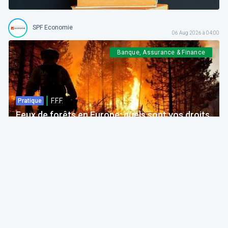
SPF Economie
06 Aug 2026 à 04:00
Banque, Assurance & Finance
F.F.F.
Pratique
Feux de forêts en Europe: quels sont vos droits
si votre voyage est impacté ?
Bruno Colmant
Professeur, Membre de l'Académie Royale
06 Aug 2026 à 04:00
GRH, Emploi, formation