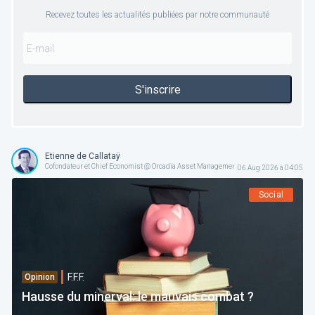
Recevez toutes les actualités publiées par notre communauté
S'inscrire
Etienne de Callataÿ
Cofondateur et Chief Economist @ Orcadia Asset Management
06 Aug 2026 à 04:05
Social
F.F.F.
Opinion
Hausse du minerval: le mauvais combat ?