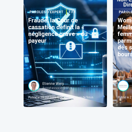
PAROLES D’EXPERT
F.F.F.
PAROLE
Fraude: la Cour de
Wome
cassation définit la «
Meill
négligence grave » du
femm
payeur
parmi
des s
bour
Etienne Wery
Avocat-associé @ Ulys
Publié le
29 Jul 2026 à 04:10
Lecture de
9
min
Publié le
21