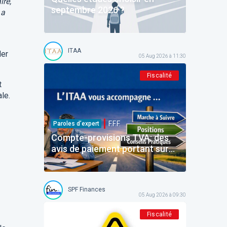
ire,
septembre 2026 ?
 a
ITAA
ler
05 Aug 2026 à 11:30
Fiscalité
t
ale.
F.F.F.
Paroles d’expert
Compte-provisions TVA: des
avis de paiement portant sur
des montants déjà payés
SPF Finances
05 Aug 2026 à 09:30
Fiscalité