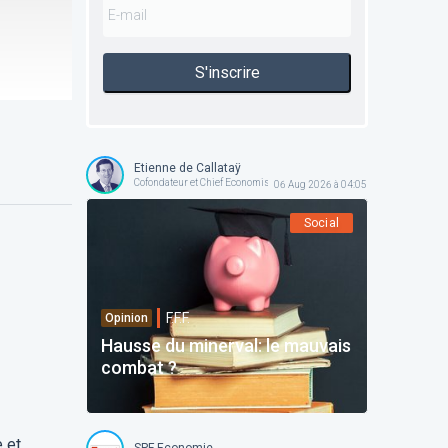
S'inscrire
Etienne de Callataÿ
Cofondateur et Chief Economist @ Orcadia Asset Management
06 Aug 2026 à 04:05
Social
F.F.F.
Opinion
Hausse du minerval: le mauvais
combat ?
 et
SPF Economie