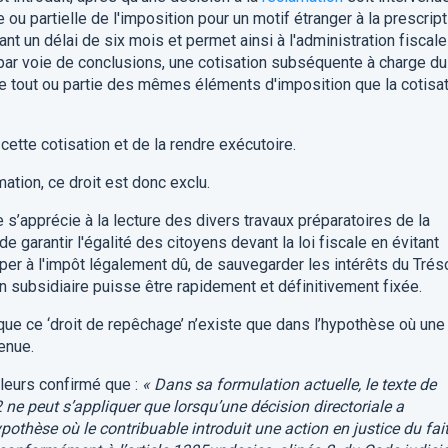
e ou partielle de l'imposition pour un motif étranger à la prescript
ant un délai de six mois et permet ainsi à l'administration fiscal
 par voie de conclusions, une cotisation subséquente à charge du
e tout ou partie des mêmes éléments d'imposition que la cotisa
 cette cotisation et de la rendre exécutoire.
ation, ce droit est donc exclu.
 s’apprécie à la lecture des divers travaux préparatoires de la
de garantir l'égalité des citoyens devant la loi fiscale en évitant
er à l'impôt légalement dû, de sauvegarder les intérêts du Tréso
on subsidiaire puisse être rapidement et définitivement fixée.
 que ce ‘droit de repêchage’ n’existe que dans l’hypothèse où une
enue.
lleurs confirmé que :
« Dans sa formulation actuelle, le texte de
2 ne peut s’appliquer que lorsqu’une décision directoriale a
pothèse où le contribuable introduit une action en justice du fai