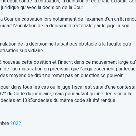
ntroduit contre la cotisation, la décision directoriale existait. Cel
juridique qu’avec la décision de la Cour.
 la Cour de cassation lors notamment de l’examen d’un arrêt rend
isait l’annulation de la décision directoriale par le juge, à son
nnulation de la décision ne faisait pas obstacle à la faculté qu’à
otisation subsidiaire.
 à nouveau cette position et l’inscrit dans ce mouvement large qu
n de l’administration en précisant que l’acquiescement par leque
r des moyens de droit ne remet pas en question ce pouvoir.
liquer dans tous les cas où le juge fiscal est saisi d’une contesta
 32° du Code du judiciaire, mais pour autant qu’une décision à la
85decies et 1385undecies du même code ait été rendue.
embre
2022