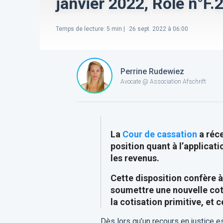
janvier 2022, Rôle n°F.
Temps de lecture
:
5
min |
26 sept. 2022 à 06:00
Perrine Rudewiez
Avocate @ Association Afschrift
La
Cour de cassation
a réce
position quant à l’applicati
les revenus.
Cette disposition confère à
soumettre une nouvelle coti
la cotisation primitive, et
Dès lors qu’un recours en justice es