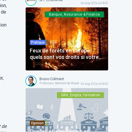
06 Aug 2026 à 04:00
ion,
e de
Banque, Assurance & Finance
tion
F.F.F.
Pratique
Feux de forêts en Europe:
quels sont vos droits si votre
voyage est impacté ?
r,
Bruno Colmant
Professeur, Membre de l'Académie Royale
06 Aug 2026 à 04:00
GRH, Emploi, formation
F.F.F.
Opinion
t de
Quelles études choisir en