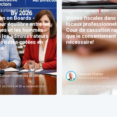
S D’EXPERT
F.F.F.
PAROLES D’EXPERT
F.F.F.
n on Boards -
Visites fiscales dans
eur équilibre entre les
locaux professionnels
es et les hommes
Cour de cassation ra
 les administrateurs
que le consentement
ociétés cotées en
nécessaire!
se
François Charlez
Conseil Fédéral des Ministres
Avocat associé @ Centrius
 Jul 2026 à 04:00
Lecture de
2
min
Publié le
18 Jul 2026 à 04:10
Lecture d