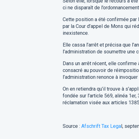
Selon elle, lorsque le recours a été i
ci ne disparaît de l’ordonnancement 
Cette position a été confirmée par
par la Cour d’appel de Mons qui rédu
inexistence.
Elle cassa l’arrêt et précisa que l’a
l’administration de soumettre une c
Dans un arrêt récent, elle confirme
consacré au pouvoir de réimpositio
l’administration renonce à invoque
On en retiendra qu’il trouve à s’app
fondée sur l’article 569, alinéa 1er,
réclamation visée aux articles 13
Source :
Afschrift Tax Lega
l, sept