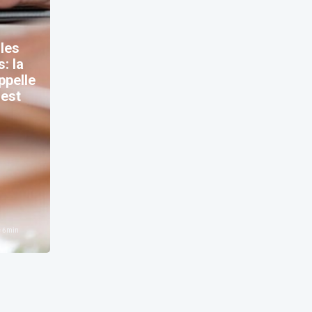
 les
: la
ppelle
 est
e
6
min