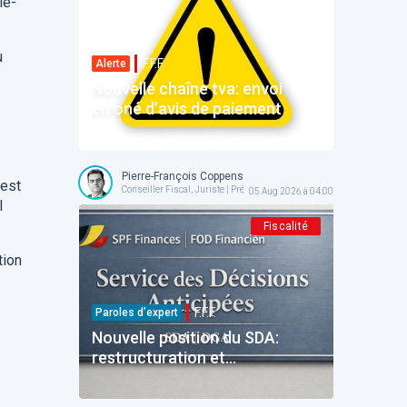
le-
u
F.F.F.
Alerte
Nouvelle chaîne tva: envoi
erroné d’avis de paiement
Pierre-François Coppens
’est
Conseiller Fiscal, Juriste | Président @ AFPC
05 Aug 2026 à 04:00
l
Fiscalité
tion
F.F.F.
Paroles d’expert
Nouvelle position du SDA:
restructuration et
reinvestissement